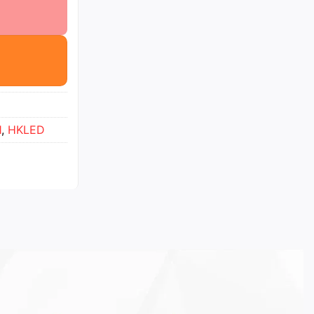
1
,
HKLED