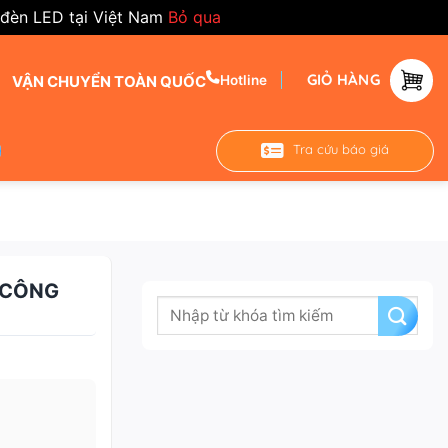
 đèn LED tại Việt Nam
Bỏ qua
GIỎ HÀNG
VẬN CHUYỂN TOÀN QUỐC
Hotline
Tra cứu báo giá
 CÔNG