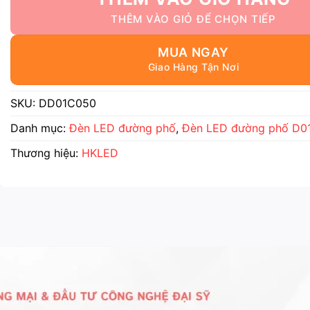
MUA NGAY
SKU:
DD01C050
Danh mục:
Đèn LED đường phố
,
Đèn LED đường phố D0
Thương hiệu:
HKLED