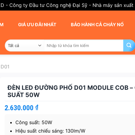
ED - Công ty Đầu tư Công nghệ Đại Sỹ - Nhà máy sản xuất
AM
GIÁ ƯU ĐÃI NHẤT
BẢO HÀNH CẢ CHÁY NỔ
Tìm
kiếm:
 D01
ĐÈN LED ĐƯỜNG PHỐ D01 MODULE COB –
SUẤT 50W
2.630.000
₫
Công suất: 50W
Hiệu suất chiếu sáng: 130lm/W