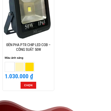
có
có
nhiều
nhiều
biến
biến
thể.
thể.
Các
Các
tùy
tùy
chọn
chọn
có
có
thể
thể
ĐÈN PHA PTR CHIP LED COB –
được
được
CÔNG SUẤT 50W
chọn
chọn
Màu ánh sáng
trên
trên
trang
trang
sản
sản
1.030.000
₫
phẩm
phẩm
CHỌN
Sản
phẩm
này
có