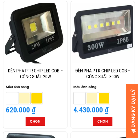
phẩm
phẩm
này
này
có
có
nhiều
nhiều
biến
biến
thể.
thể.
Các
Các
tùy
tùy
chọn
chọn
có
có
thể
thể
ĐÈN PHA PTR CHIP LED COB –
ĐÈN PHA PTR CHIP LED COB –
được
được
CÔNG SUẤT 20W
CÔNG SUẤT 300W
chọn
chọn
Màu ánh sáng
Màu ánh sáng
trên
trên
ĐĂNG KÝ ĐẠI LÝ
trang
trang
sản
sản
620.000
₫
4.430.000
₫
phẩm
phẩm
CHỌN
CHỌN
Sản
Sản
phẩm
phẩm