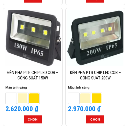
Sản
Sản
phẩm
phẩm
này
này
có
có
nhiều
nhiều
biến
biến
thể.
thể.
Các
Các
tùy
tùy
chọn
chọn
có
có
thể
thể
ĐÈN PHA PTR CHIP LED COB –
ĐÈN PHA PTR CHIP LED COB –
được
được
CÔNG SUẤT 150W
CÔNG SUẤT 200W
chọn
chọn
Màu ánh sáng
Màu ánh sáng
trên
trên
trang
trang
sản
sản
2.620.000
₫
2.970.000
₫
phẩm
phẩm
CHỌN
CHỌN
Sản
Sản