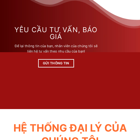
nhiều
biến
thể.
Các
tùy
YÊU CẦU TƯ VẤN, BÁO
chọn
GIÁ
có
Để lại thông tin của bạn, nhân viên của chúng tôi sẽ
thể
liên hệ tư vấn theo nhu cầu của bạn!
được
chọn
GỬI THÔNG TIN
trên
trang
sản
phẩm
HỆ THỐNG ĐẠI LÝ CỦA