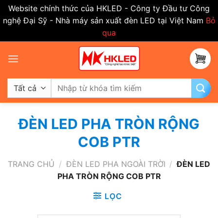
Website chính thức của HKLED - Công ty Đầu tư Công
nghệ Đại Sỹ - Nhà máy sản xuất đèn LED tại Việt Nam
Bỏ
qua
Bỏ
qua
nội
dung
Tìm
kiếm:
ĐÈN LED PHA TRÒN RỘNG
COB PTR
TRANG CHỦ
/
ĐÈN LED PHA NGOÀI TRỜI
/
ĐÈN LED
PHA TRÒN RỘNG COB PTR
LỌC