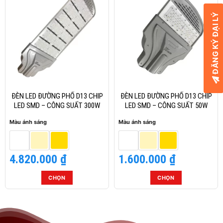
có
có
ĐĂNG KÝ ĐẠI LÝ
nhiều
nhiều
biến
biến
thể.
thể.
Các
Các
tùy
tùy
chọn
chọn
có
có
thể
thể
ĐÈN LED ĐƯỜNG PHỐ D13 CHIP
ĐÈN LED ĐƯỜNG PHỐ D13 CHIP
được
được
LED SMD – CÔNG SUẤT 300W
LED SMD – CÔNG SUẤT 50W
chọn
chọn
Màu ánh sáng
Màu ánh sáng
trên
trên
trang
trang
sản
sản
4.820.000
₫
1.600.000
₫
phẩm
phẩm
CHỌN
CHỌN
Sản
Sản
phẩm
phẩm
này
này
có
có