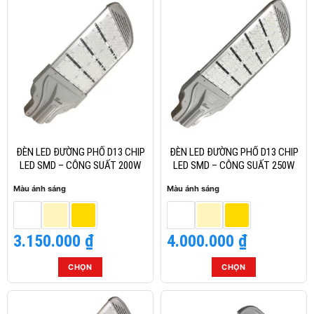
phẩm
phẩm
này
này
có
có
nhiều
nhiều
biến
biến
thể.
thể.
Các
Các
tùy
tùy
chọn
chọn
có
có
thể
thể
ĐÈN LED ĐƯỜNG PHỐ D13 CHIP
ĐÈN LED ĐƯỜNG PHỐ D13 CHIP
được
được
LED SMD – CÔNG SUẤT 200W
LED SMD – CÔNG SUẤT 250W
chọn
chọn
Màu ánh sáng
Màu ánh sáng
trên
trên
trang
trang
sản
sản
3.150.000
₫
4.000.000
₫
phẩm
phẩm
CHỌN
CHỌN
Sản
Sản
phẩm
phẩm
này
này