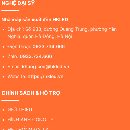
NGHỆ ĐẠI SỸ
Nhà máy sản xuất đèn HKLED
Địa chỉ: Số 938, đường Quang Trung, phường Yên
Nghĩa, quận Hà Đông, Hà Nội
Điện thoại:
0933.734.666
Zalo:
0933.734.666
Email:
khang.ceo@hkled.vn
Website:
https://hkled.vn
CHÍNH SÁCH & HỖ TRỢ
GIỚI THIỆU
HÌNH ẢNH CÔNG TY
HỆ THỐNG ĐẠI LÝ