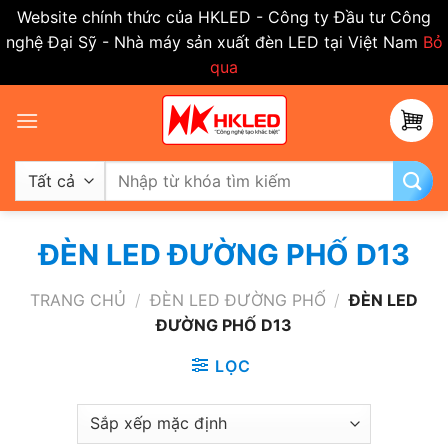
Website chính thức của HKLED - Công ty Đầu tư Công
nghệ Đại Sỹ - Nhà máy sản xuất đèn LED tại Việt Nam
Bỏ
qua
Bỏ
qua
nội
dung
Tìm
kiếm:
ĐÈN LED ĐƯỜNG PHỐ D13
TRANG CHỦ
/
ĐÈN LED ĐƯỜNG PHỐ
/
ĐÈN LED
ĐƯỜNG PHỐ D13
LỌC