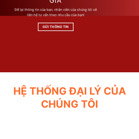
GIÁ
được
được
Để lại thông tin của bạn, nhân viên của chúng tôi sẽ
chọn
chọn
liên hệ tư vấn theo nhu cầu của bạn!
trên
trên
trang
trang
GỬI THÔNG TIN
sản
sản
phẩm
phẩm
HỆ THỐNG ĐẠI LÝ CỦA
CHÚNG TÔI