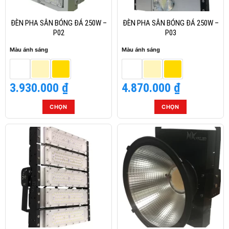
có
có
thể
thể
ĐÈN PHA SÂN BÓNG ĐÁ 250W –
ĐÈN PHA SÂN BÓNG ĐÁ 250W –
được
được
P02
P03
chọn
chọn
Màu ánh sáng
Màu ánh sáng
trên
trên
trang
trang
sản
sản
3.930.000
₫
4.870.000
₫
phẩm
phẩm
CHỌN
CHỌN
Sản
Sản
phẩm
phẩm
này
này
có
có
nhiều
nhiều
biến
biến
thể.
thể.
Các
Các
tùy
tùy
chọn
chọn
có
có