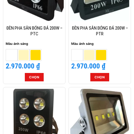
Các
tùy
chọn
có
thể
ĐÈN PHA SÂN BÓNG ĐÁ 200W –
ĐÈN PHA SÂN BÓNG ĐÁ 200W –
được
PTC
PTR
chọn
Màu ánh sáng
Màu ánh sáng
trên
trang
sản
2.970.000
₫
2.970.000
₫
phẩm
CHỌN
CHỌN
Sản
Sản
phẩm
phẩm
này
này
có
có
nhiều
nhiều
biến
biến
thể.
thể.
Các
Các