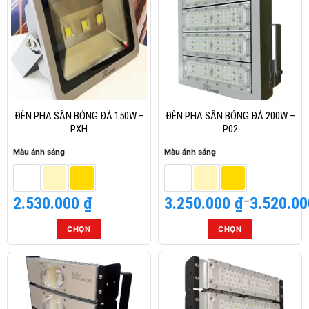
nhiều
nhiều
biến
biến
thể.
thể.
Các
Các
tùy
tùy
chọn
chọn
có
có
thể
thể
ĐÈN PHA SÂN BÓNG ĐÁ 150W –
ĐÈN PHA SÂN BÓNG ĐÁ 200W –
được
được
PXH
P02
chọn
chọn
Màu ánh sáng
Màu ánh sáng
trên
trên
trang
trang
sản
sản
2.530.000
₫
3.250.000
Khoảng
₫
–
3.520.0
phẩm
phẩm
giá:
từ
CHỌN
CHỌN
3.250.000 ₫
Sản
Sản
đến
phẩm
phẩm
3.520.000 ₫
này
này
có
có
nhiều
nhiều