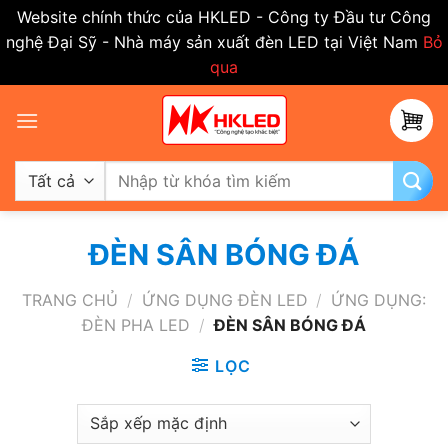
Website chính thức của HKLED - Công ty Đầu tư Công
nghệ Đại Sỹ - Nhà máy sản xuất đèn LED tại Việt Nam
Bỏ
qua
Bỏ
qua
nội
dung
Tìm
kiếm:
ĐÈN SÂN BÓNG ĐÁ
TRANG CHỦ
/
ỨNG DỤNG ĐÈN LED
/
ỨNG DỤNG:
ĐÈN PHA LED
/
ĐÈN SÂN BÓNG ĐÁ
LỌC