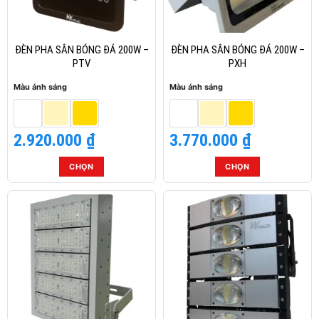
tùy
tùy
chọn
chọn
có
có
thể
thể
ĐÈN PHA SÂN BÓNG ĐÁ 200W –
ĐÈN PHA SÂN BÓNG ĐÁ 200W –
được
được
PTV
PXH
chọn
chọn
Màu ánh sáng
Màu ánh sáng
trên
trên
trang
trang
sản
sản
2.920.000
₫
3.770.000
₫
phẩm
phẩm
CHỌN
CHỌN
Sản
Sản
phẩm
phẩm
này
này
có
có
nhiều
nhiều
biến
biến
thể.
thể.
Các
Các
tùy
tùy
chọn
chọn