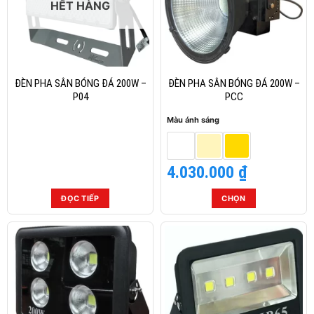
HẾT HÀNG
thể.
thể.
Các
Các
tùy
tùy
chọn
chọn
có
có
thể
thể
ĐÈN PHA SÂN BÓNG ĐÁ 200W –
ĐÈN PHA SÂN BÓNG ĐÁ 200W –
được
được
P04
PCC
chọn
chọn
Màu ánh sáng
trên
trên
trang
trang
sản
sản
4.030.000
₫
phẩm
phẩm
ĐỌC TIẾP
CHỌN
Sản
phẩm
này
có
nhiều
biến
thể.