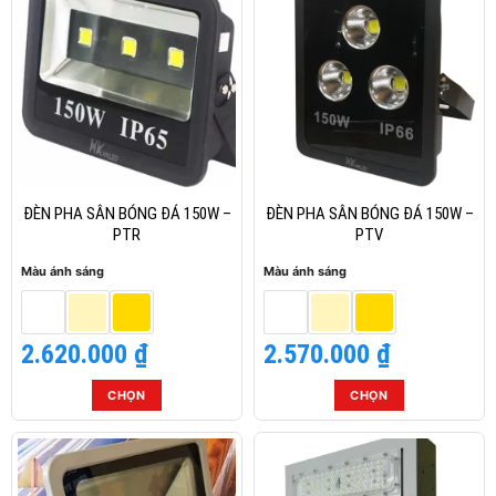
có
có
nhiều
nhiều
biến
biến
thể.
thể.
Các
Các
tùy
tùy
chọn
chọn
có
có
thể
thể
ĐÈN PHA SÂN BÓNG ĐÁ 150W –
ĐÈN PHA SÂN BÓNG ĐÁ 150W –
được
được
PTR
PTV
chọn
chọn
Màu ánh sáng
Màu ánh sáng
trên
trên
trang
trang
sản
sản
2.620.000
₫
2.570.000
₫
phẩm
phẩm
CHỌN
CHỌN
Sản
Sản
phẩm
phẩm
này
này
có
có