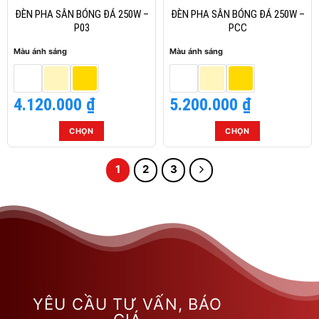
thể
thể
ĐÈN PHA SÂN BÓNG ĐÁ 250W –
ĐÈN PHA SÂN BÓNG ĐÁ 250W –
được
được
P03
PCC
chọn
chọn
Màu ánh sáng
Màu ánh sáng
trên
trên
trang
trang
sản
sản
4.120.000
₫
5.200.000
₫
phẩm
phẩm
CHỌN
CHỌN
Sản
Sản
phẩm
phẩm
1
2
3
này
này
có
có
nhiều
nhiều
biến
biến
thể.
thể.
Các
Các
tùy
tùy
chọn
chọn
có
có
YÊU CẦU TƯ VẤN, BÁO
thể
thể