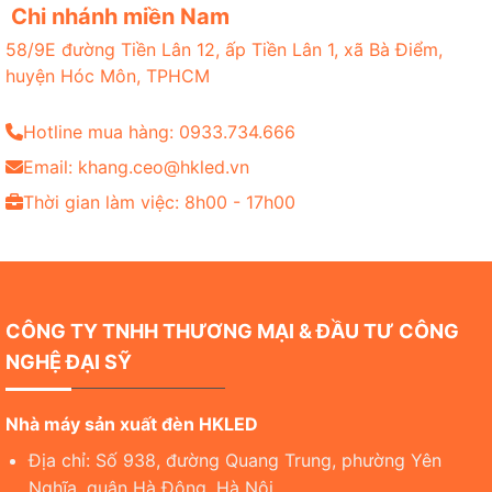
Chi nhánh miền Nam
58/9E đường Tiền Lân 12, ấp Tiền Lân 1, xã Bà Điểm,
huyện Hóc Môn, TPHCM
Hotline mua hàng: 0933.734.666
Email: khang.ceo@hkled.vn
Thời gian làm việc: 8h00 - 17h00
CÔNG TY TNHH THƯƠNG MẠI & ĐẦU TƯ CÔNG
NGHỆ ĐẠI SỸ
Nhà máy sản xuất đèn HKLED
Địa chỉ: Số 938, đường Quang Trung, phường Yên
Nghĩa, quận Hà Đông, Hà Nội