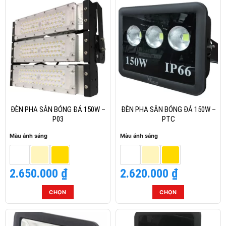
phẩm
phẩm
này
này
có
có
nhiều
nhiều
biến
biến
thể.
thể.
Các
Các
tùy
tùy
chọn
chọn
có
có
thể
thể
ĐÈN PHA SÂN BÓNG ĐÁ 150W –
ĐÈN PHA SÂN BÓNG ĐÁ 150W –
được
được
P03
PTC
chọn
chọn
Màu ánh sáng
Màu ánh sáng
trên
trên
trang
trang
sản
sản
2.650.000
₫
2.620.000
₫
phẩm
phẩm
CHỌN
CHỌN
Sản
Sản
phẩm
phẩm
này
này