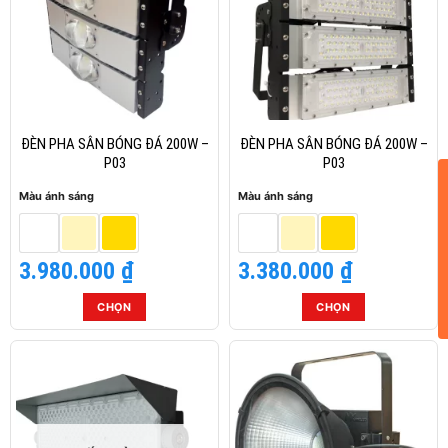
biến
biến
thể.
thể.
Các
Các
tùy
tùy
chọn
chọn
có
có
thể
thể
ĐÈN PHA SÂN BÓNG ĐÁ 200W –
ĐÈN PHA SÂN BÓNG ĐÁ 200W –
được
được
P03
P03
chọn
chọn
Màu ánh sáng
Màu ánh sáng
trên
trên
trang
trang
sản
sản
3.980.000
₫
3.380.000
₫
phẩm
phẩm
CHỌN
CHỌN
Sản
Sản
phẩm
phẩm
này
này
có
có
nhiều
nhiều
biến
biến