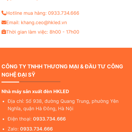
Hotline mua hàng: 0933.734.666
Email: khang.ceo@hkled.vn
Thời gian làm việc: 8h00 - 17h00
CÔNG TY TNHH THƯƠNG MẠI & ĐẦU TƯ CÔNG
NGHỆ ĐẠI SỸ
Nhà máy sản xuất đèn HKLED
Địa chỉ: Số 938, đường Quang Trung, phường Yên
Nghĩa, quận Hà Đông, Hà Nội
Điện thoại:
0933.734.666
Zalo:
0933.734.666