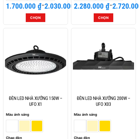
1.700.000
Khoảng
₫
–
2.030.000
2.280.000
Khoảng
₫
₫
–
2.720.0
giá:
giá:
từ
từ
CHỌN
CHỌN
1.700.000 ₫
2.280.000 ₫
Sản
Sản
đến
đến
phẩm
phẩm
2.030.000 ₫
2.720.000 ₫
này
này
có
có
nhiều
nhiều
biến
biến
thể.
thể.
Các
Các
tùy
tùy
chọn
chọn
có
có
thể
thể
ĐÈN LED NHÀ XƯỞNG 150W –
ĐÈN LED NHÀ XƯỞNG 200W –
được
được
UFO X1
UFO X03
chọn
chọn
Màu ánh sáng
Màu ánh sáng
trên
trên
trang
trang
sản
sản
phẩm
phẩm
Chao đèn
Chao đèn