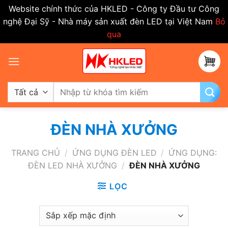
Website chính thức của HKLED - Công ty Đầu tư Công
nghệ Đại Sỹ - Nhà máy sản xuất đèn LED tại Việt Nam
Bỏ
qua
Bỏ
qua
nội
dung
Tìm
kiếm:
ĐÈN NHÀ XƯỞNG
TRANG CHỦ
/
ỨNG DỤNG ĐÈN LED
/
ỨNG DỤNG:
ĐÈN LED NHÀ XƯỞNG
/
ĐÈN NHÀ XƯỞNG
LỌC