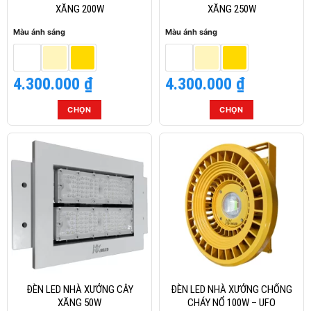
được
được
XĂNG 200W
XĂNG 250W
chọn
chọn
Màu ánh sáng
Màu ánh sáng
trên
trên
trang
trang
sản
sản
4.300.000
₫
4.300.000
₫
phẩm
phẩm
CHỌN
CHỌN
Sản
Sản
phẩm
phẩm
này
này
có
có
nhiều
nhiều
biến
biến
thể.
thể.
Các
Các
tùy
tùy
chọn
chọn
có
có
thể
thể
ĐÈN LED NHÀ XƯỞNG CÂY
ĐÈN LED NHÀ XƯỞNG CHỐNG
được
được
XĂNG 50W
CHÁY NỔ 100W – UFO