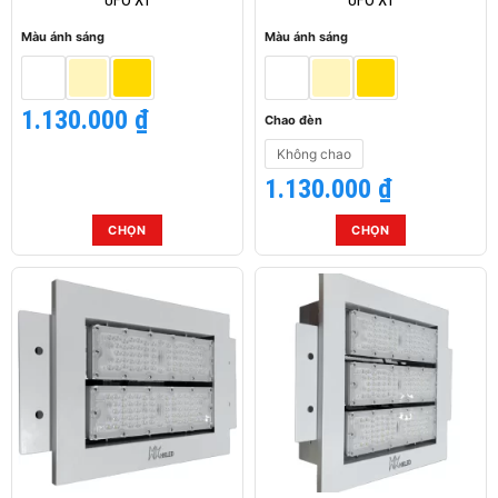
chọn
chọn
Màu ánh sáng
Màu ánh sáng
trên
trên
trang
trang
sản
sản
1.130.000
₫
phẩm
phẩm
Chao đèn
Không chao
1.130.000
₫
CHỌN
CHỌN
Sản
Sản
phẩm
phẩm
này
này
có
có
nhiều
nhiều
biến
biến
thể.
thể.
Các
Các
tùy
tùy
chọn
chọn
có
có