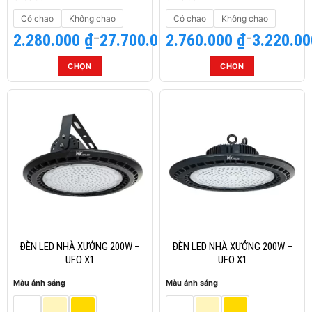
Có chao
Không chao
Có chao
Không chao
2.280.000
Khoảng
₫
–
27.700.000
2.760.000
Khoảng
₫
₫
–
3.220.0
giá:
giá:
từ
từ
CHỌN
CHỌN
2.280.000 ₫
2.760.000 ₫
Sản
Sản
đến
đến
phẩm
phẩm
27.700.000 ₫
3.220.000 ₫
này
này
có
có
nhiều
nhiều
biến
biến
thể.
thể.
Các
Các
tùy
tùy
chọn
chọn
có
có
thể
thể
ĐÈN LED NHÀ XƯỞNG 200W –
ĐÈN LED NHÀ XƯỞNG 200W –
được
được
UFO X1
UFO X1
chọn
chọn
Màu ánh sáng
Màu ánh sáng
trên
trên
trang
trang