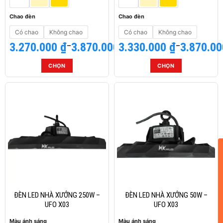
sản
sản
phẩm
phẩm
Chao đèn
Chao đèn
Có chao
Không chao
Có chao
Không chao
3.270.000
Khoảng
₫
–
3.870.000
3.330.000
Khoảng
₫
₫
–
3.870.0
giá:
giá:
từ
từ
CHỌN
CHỌN
3.270.000 ₫
3.330.000 ₫
Sản
Sản
đến
đến
phẩm
phẩm
3.870.000 ₫
3.870.000 ₫
này
này
có
có
nhiều
nhiều
biến
biến
thể.
thể.
Các
Các
tùy
tùy
chọn
chọn
có
có
thể
thể
ĐÈN LED NHÀ XƯỞNG 250W –
ĐÈN LED NHÀ XƯỞNG 50W –
được
được
UFO X03
UFO X03
chọn
chọn
Màu ánh sáng
Màu ánh sáng