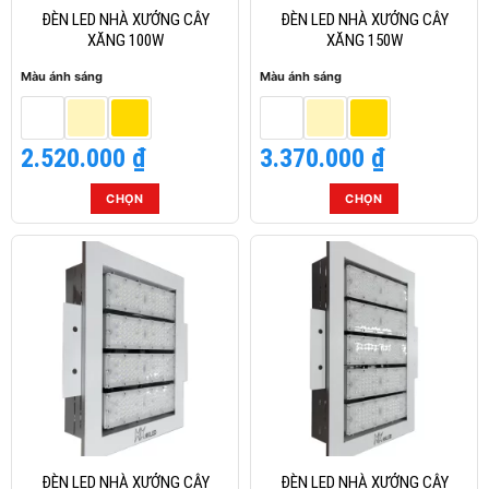
thể
thể
ĐÈN LED NHÀ XƯỞNG CÂY
ĐÈN LED NHÀ XƯỞNG CÂY
được
được
XĂNG 100W
XĂNG 150W
chọn
chọn
Màu ánh sáng
Màu ánh sáng
trên
trên
trang
trang
sản
sản
2.520.000
₫
3.370.000
₫
phẩm
phẩm
CHỌN
CHỌN
Sản
Sản
phẩm
phẩm
này
này
có
có
nhiều
nhiều
biến
biến
thể.
thể.
Các
Các
tùy
tùy
chọn
chọn
có
có
thể
thể
ĐÈN LED NHÀ XƯỞNG CÂY
ĐÈN LED NHÀ XƯỞNG CÂY