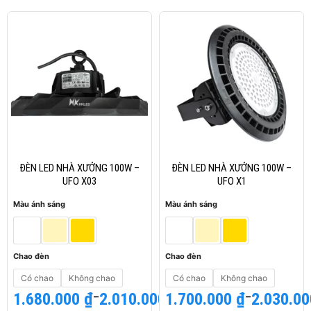
ĐÈN LED NHÀ XƯỞNG 100W –
ĐÈN LED NHÀ XƯỞNG 100W –
UFO X03
UFO X1
Màu ánh sáng
Màu ánh sáng
Chao đèn
Chao đèn
Có chao
Không chao
Có chao
Không chao
1.680.000
Khoảng
₫
–
2.010.000
1.700.000
Khoảng
₫
₫
–
2.030.0
giá:
giá: