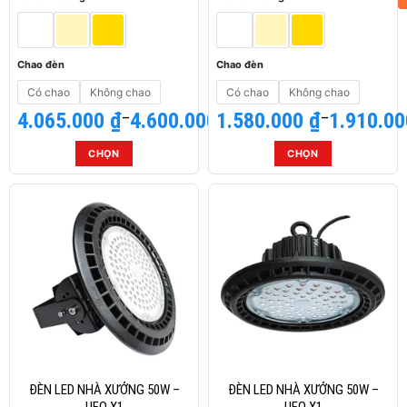
trên
trên
trang
trang
sản
sản
phẩm
phẩm
Chao đèn
Chao đèn
Có chao
Không chao
Có chao
Không chao
4.065.000
Khoảng
₫
–
4.600.000
1.580.000
Khoảng
₫
₫
–
1.910.0
giá:
giá:
từ
từ
CHỌN
CHỌN
4.065.000 ₫
1.580.000 ₫
Sản
Sản
đến
đến
phẩm
phẩm
4.600.000 ₫
1.910.000 ₫
này
này
có
có
nhiều
nhiều
biến
biến
thể.
thể.
Các
Các
tùy
tùy
chọn
chọn
có
có
thể
thể
ĐÈN LED NHÀ XƯỞNG 50W –
ĐÈN LED NHÀ XƯỞNG 50W –
được
được
UFO X1
UFO X1