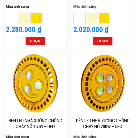
chọn
chọn
Màu ánh sáng
Màu ánh sáng
trên
trên
trang
trang
sản
sản
2.280.000
₫
2.020.000
₫
phẩm
phẩm
CHỌN
CHỌN
Sản
Sản
phẩm
phẩm
này
này
có
có
nhiều
nhiều
biến
biến
thể.
thể.
Các
Các
tùy
tùy
chọn
chọn
có
có
thể
thể
ĐÈN LED NHÀ XƯỞNG CHỐNG
ĐÈN LED NHÀ XƯỞNG CHỐNG
được
được
CHÁY NỔ 150W – UFO
CHÁY NỔ 200W – UFO
chọn
chọn
Màu ánh sáng
Màu ánh sáng