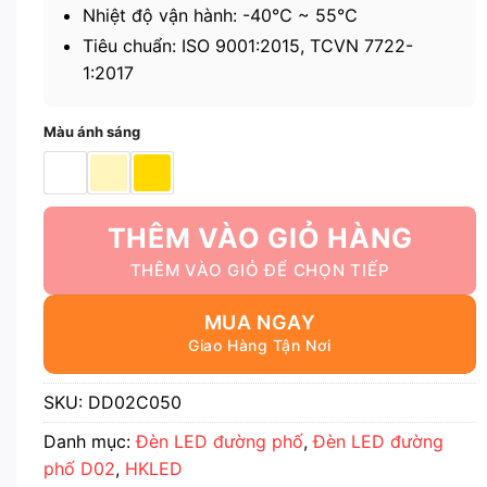
Nhiệt độ vận hành: -40℃ ~ 55℃
Tiêu chuẩn: ISO 9001:2015, TCVN 7722-
1:2017
Màu ánh sáng
THÊM VÀO GIỎ HÀNG
MUA NGAY
SKU:
DD02C050
Danh mục:
Đèn LED đường phố
,
Đèn LED đường
phố D02
,
HKLED