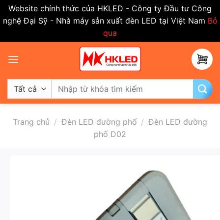
Website chính thức của HKLED - Công ty Đầu tư Công
nghệ Đại Sỹ - Nhà máy sản xuất đèn LED tại Việt Nam
Bỏ
qua
Bỏ
qua
nội
dung
Tìm
kiếm:
Trang chủ
/
Đèn LED đường phố
/
Đèn LED đường
phố D02