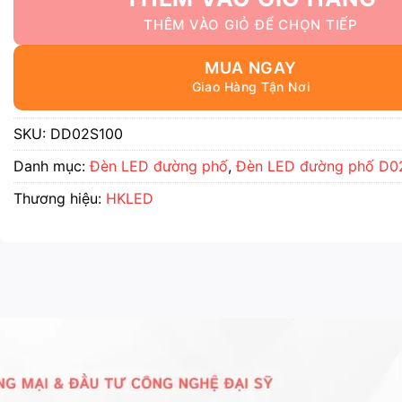
MUA NGAY
SKU:
DD02S100
Danh mục:
Đèn LED đường phố
,
Đèn LED đường phố D0
Thương hiệu:
HKLED