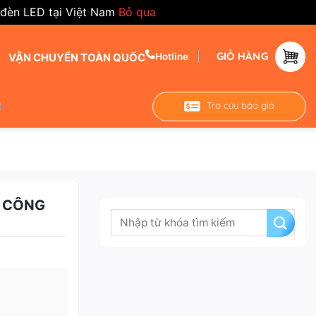
 đèn LED tại Việt Nam
Bỏ qua
GIỎ HÀNG
VẬN CHUYỂN TOÀN QUỐC
Hotline
Tra cứu báo giá
– CÔNG