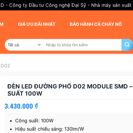
ED - Công ty Đầu tư Công nghệ Đại Sỹ - Nhà máy sản xuất
AM
GIÁ ƯU ĐÃI NHẤT
BẢO HÀNH CẢ CHÁY NỔ
Tìm
kiếm:
 D02
ĐÈN LED ĐƯỜNG PHỐ D02 MODULE SMD 
SUẤT 100W
3.430.000
₫
Công suất: 100W
Hiệu suất chiếu sáng: 130lm/W