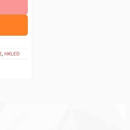
2
,
HKLED