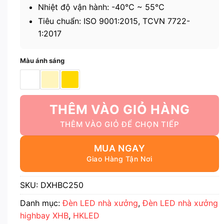
Nhiệt độ vận hành: -40℃ ~ 55℃
Tiêu chuẩn: ISO 9001:2015, TCVN 7722-
1:2017
Màu ánh sáng
THÊM VÀO GIỎ HÀNG
MUA NGAY
SKU:
DXHBC250
Danh mục:
Đèn LED nhà xưởng
,
Đèn LED nhà xưởng
highbay XHB
,
HKLED