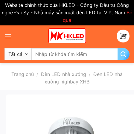
Website chính thức của HKLED - Công ty Đầu tư Công
nghệ Đại Sỹ - Nhà máy sản xuất đèn LED tại Việt Nam
Bỏ
qua
Bỏ
qua
nội
dung
Tìm
kiếm:
Trang chủ
/
Đèn LED nhà xưởng
/
Đèn LED nhà
xưởng highbay XHB