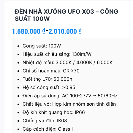
ĐÈN NHÀ XƯỞNG UFO X03 – CÔNG
SUẤT 100W
1.680.000
Khoảng
₫
–
2.010.000
₫
giá:
từ
Công suất: 100W
1.680.000 ₫
đến
Hiệu suất chiếu sáng: 130lm/W
2.010.000 ₫
Nhiệt độ màu: 3.000K / 4.000K / 6.000K
Chỉ số hoàn màu: CRI≥70
Tuổi thọ L70: 50.000h
Hệ số công suất: >0.95
Điện áp sử dụng: AC 100-277V ~ 50/60Hz
Chất liệu vỏ: Hợp kim nhôm sơn tĩnh điện
Độ kín khít quang học: IP66
Chống va đập: IK08
Cấp cách điện: Class I