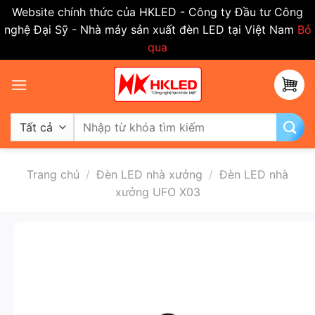
Website chính thức của HKLED - Công ty Đầu tư Công
nghệ Đại Sỹ - Nhà máy sản xuất đèn LED tại Việt Nam
Bỏ
qua
Bỏ
qua
nội
dung
Tìm
kiếm:
Trang chủ
/
Đèn LED nhà xưởng
/
Đèn LED nhà
xưởng UFO X03