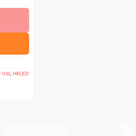
 trời
,
HKLED