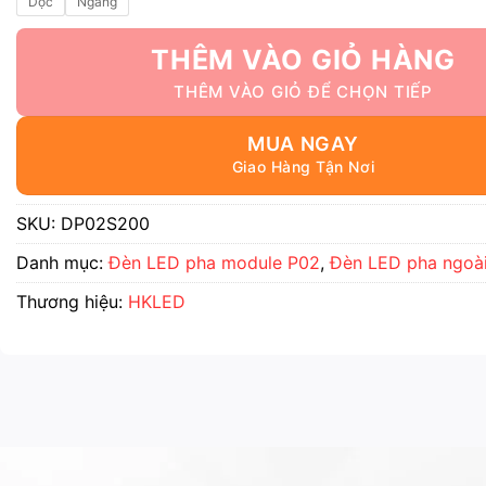
Dọc
Ngang
THÊM VÀO GIỎ HÀNG
MUA NGAY
SKU:
DP02S200
Danh mục:
Đèn LED pha module P02
,
Đèn LED pha ngoài
Thương hiệu:
HKLED