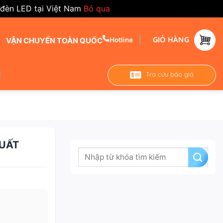
 đèn LED tại Việt Nam
Bỏ qua
GIỎ HÀNG
VẬN CHUYỂN TOÀN QUỐC
Hotline
Tra cứu báo giá
SUẤT