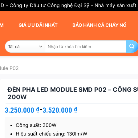
ED - Công ty Đầu tư Công nghệ Đại Sỹ - Nhà máy sản xuất
AM
GIÁ ƯU ĐÃI NHẤT
BẢO HÀNH CẢ CHÁY NỔ
Tìm
kiếm:
ule P02
ĐÈN PHA LED MODULE SMD P02 – CÔNG 
200W
3.250.000
Khoảng
₫
–
3.520.000
₫
giá:
từ
Công suất: 200W
3.250.000 ₫
đến
Hiệu suất chiếu sáng: 130lm/W
3.520.000 ₫