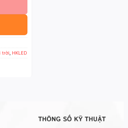
 trời
,
HKLED