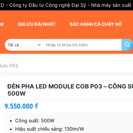
ED - Công ty Đầu tư Công nghệ Đại Sỹ - Nhà máy sản xuất
AM
GIÁ ƯU ĐÃI NHẤT
BẢO HÀNH CẢ CHÁY NỔ
Tìm
kiếm:
ule P03
ĐÈN PHA LED MODULE COB P03 – CÔNG S
500W
9.550.000
₫
Công suất: 500W
Hiệu suất chiếu sáng: 130lm/W