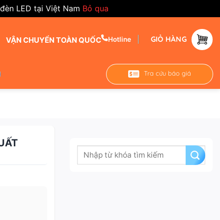
 đèn LED tại Việt Nam
Bỏ qua
GIỎ HÀNG
VẬN CHUYỂN TOÀN QUỐC
Hotline
Tra cứu báo giá
UẤT