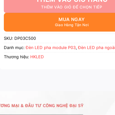
MUA NGAY
SKU:
DP03C500
Danh mục:
Đèn LED pha module P03
,
Đèn LED pha ngoài
Thương hiệu:
HKLED