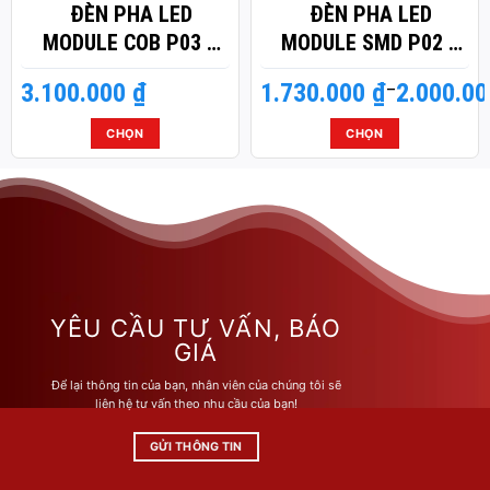
ĐÈN PHA LED
ĐÈN PHA LED
MODULE COB P03 –
MODULE SMD P02 –
CÔNG SUẤT 150W
CÔNG SUẤT 100W
3.100.000
₫
1.730.000
Khoảng
₫
–
2.000.0
giá:
từ
CHỌN
CHỌN
1.730.000 ₫
Sản
Sản
đến
phẩm
phẩm
2.000.000 ₫
này
này
có
có
nhiều
nhiều
biến
biến
thể.
thể.
Các
Các
YÊU CẦU TƯ VẤN, BÁO
tùy
tùy
GIÁ
chọn
chọn
Để lại thông tin của bạn, nhân viên của chúng tôi sẽ
có
có
liên hệ tư vấn theo nhu cầu của bạn!
thể
thể
được
được
GỬI THÔNG TIN
chọn
chọn
trên
trên