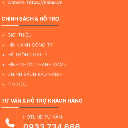
Website:
https://hkled.vn
CHÍNH SÁCH & HỖ TRỢ
GIỚI THIỆU
HÌNH ẢNH CÔNG TY
HỆ THỐNG ĐẠI LÝ
HÌNH THỨC THANH TOÁN
CHÍNH SÁCH BẢO HÀNH
TIN TỨC
TƯ VẤN & HỖ TRỢ KHÁCH HÀNG
HOTLINE TƯ VẤN:
0933.734.666