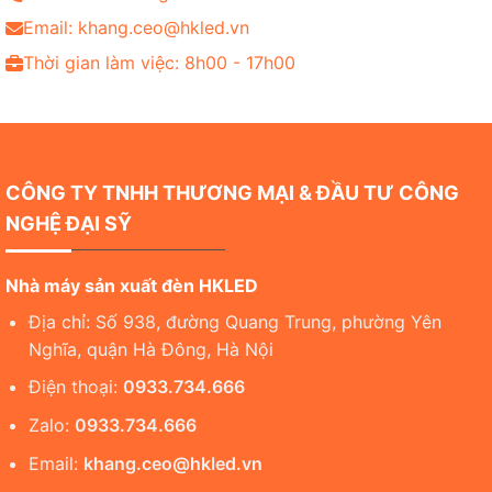
Email: khang.ceo@hkled.vn
Thời gian làm việc: 8h00 - 17h00
CÔNG TY TNHH THƯƠNG MẠI & ĐẦU TƯ CÔNG
NGHỆ ĐẠI SỸ
Nhà máy sản xuất đèn HKLED
Địa chỉ: Số 938, đường Quang Trung, phường Yên
Nghĩa, quận Hà Đông, Hà Nội
Điện thoại:
0933.734.666
Zalo:
0933.734.666
Email:
khang.ceo@hkled.vn