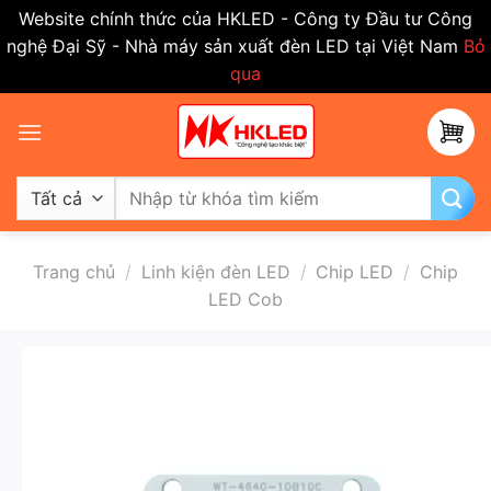
Website chính thức của HKLED - Công ty Đầu tư Công
nghệ Đại Sỹ - Nhà máy sản xuất đèn LED tại Việt Nam
Bỏ
qua
Bỏ
qua
nội
dung
Tìm
kiếm:
Trang chủ
/
Linh kiện đèn LED
/
Chip LED
/
Chip
LED Cob