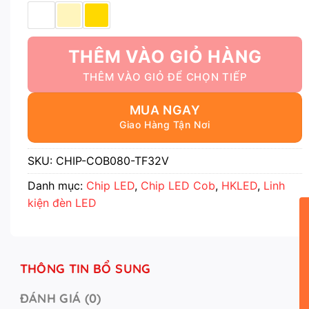
THÊM VÀO GIỎ HÀNG
MUA NGAY
SKU:
CHIP-COB080-TF32V
Danh mục:
Chip LED
,
Chip LED Cob
,
HKLED
,
Linh
kiện đèn LED
THÔNG TIN BỔ SUNG
ĐÁNH GIÁ (0)