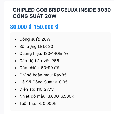
CHIPLED COB BRIDGELUX INSIDE 3030
CÔNG SUẤT 20W
80.000
Khoảng
₫
–
150.000
₫
giá:
từ
Công suất: 20W
80.000 ₫
đến
Số lượng LED: 20
150.000 ₫
Quang hiệu: 120-140lm/w
Cấp độ bảo vệ: IP66
Góc chiếu: 60-90 độ
Chỉ số hoàn màu: Ra>85
Hệ Số Công Suất: > 0.95
Điện áp: 110-277V
Nhiệt độ màu: 3.000-6.500K
Tuổi thọ: >50.000h