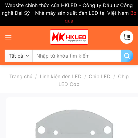
Website chính thức của HKLED - Công ty Đầu tư Công
nghệ Đại Sỹ - Nhà máy sản xuất đèn LED tại Việt Nam
Bỏ
qua
Bỏ
qua
nội
dung
Tìm
kiếm:
Trang chủ
/
Linh kiện đèn LED
/
Chip LED
/
Chip
LED Cob