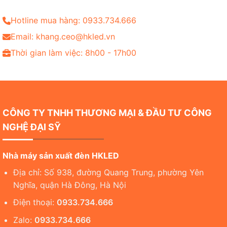
Hotline mua hàng: 0933.734.666
Email: khang.ceo@hkled.vn
Thời gian làm việc: 8h00 - 17h00
CÔNG TY TNHH THƯƠNG MẠI & ĐẦU TƯ CÔNG
NGHỆ ĐẠI SỸ
Nhà máy sản xuất đèn HKLED
Địa chỉ: Số 938, đường Quang Trung, phường Yên
Nghĩa, quận Hà Đông, Hà Nội
Điện thoại:
0933.734.666
Zalo:
0933.734.666