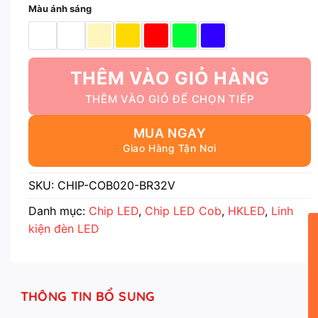
Màu ánh sáng
THÊM VÀO GIỎ HÀNG
MUA NGAY
SKU:
CHIP-COB020-BR32V
Danh mục:
Chip LED
,
Chip LED Cob
,
HKLED
,
Linh
kiện đèn LED
THÔNG TIN BỔ SUNG