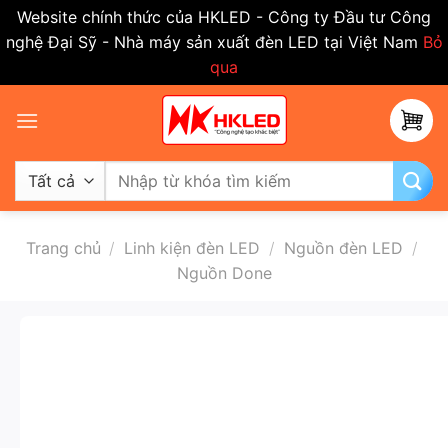
Website chính thức của HKLED - Công ty Đầu tư Công
nghệ Đại Sỹ - Nhà máy sản xuất đèn LED tại Việt Nam
Bỏ
qua
Bỏ
qua
nội
dung
Tìm
kiếm:
Trang chủ
/
Linh kiện đèn LED
/
Nguồn đèn LED
/
Nguồn Done