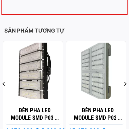
SẢN PHẨM TƯƠNG TỰ
ĐÈN PHA LED
ĐÈN PHA LED
MODULE SMD P03 –
MODULE SMD P02 –
CÔNG SUẤT 300W
CÔNG SUẤT 1000W