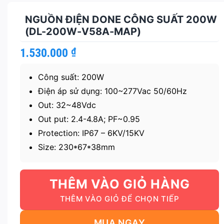
NGUỒN ĐIỆN DONE CÔNG SUẤT 200W
(DL-200W-V58A-MAP)
1.530.000
₫
Công suất: 200W
Điện áp sử dụng: 100~277Vac 50/60Hz
Out: 32~48Vdc
Out put: 2.4-4.8A; PF~0.95
Protection: IP67 – 6KV/15KV
Size: 230*67*38mm
THÊM VÀO GIỎ HÀNG
MUA NGAY