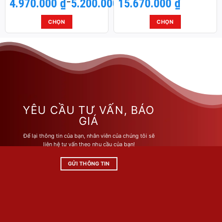
4.970.000
Khoảng
₫
–
5.200.000
15.670.000
₫
₫
giá:
từ
CHỌN
CHỌN
4.970.000 ₫
Sản
Sản
đến
phẩm
phẩm
5.200.000 ₫
này
này
có
có
nhiều
nhiều
biến
biến
thể.
thể.
Các
Các
YÊU CẦU TƯ VẤN, BÁO
tùy
tùy
GIÁ
chọn
chọn
Để lại thông tin của bạn, nhân viên của chúng tôi sẽ
có
có
liên hệ tư vấn theo nhu cầu của bạn!
thể
thể
được
được
GỬI THÔNG TIN
chọn
chọn
trên
trên
trang
trang
sản
sản
phẩm
phẩm