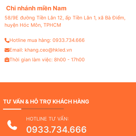
Chi nhánh miền Nam
58/9E đường Tiền Lân 12, ấp Tiền Lân 1, xã Bà Điểm,
huyện Hóc Môn, TPHCM
Hotline mua hàng: 0933.734.666
Email: khang.ceo@hkled.vn
Thời gian làm việc: 8h00 - 17h00
TƯ VẤN & HỖ TRỢ KHÁCH HÀNG
HOTLINE TƯ VẤN:
0933.734.666