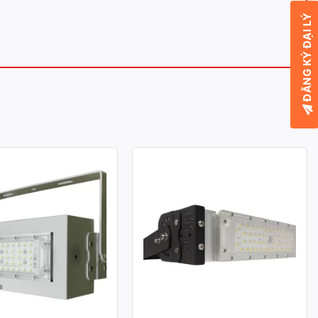
ĐĂNG KÝ ĐẠI LÝ
A LED MODULE SMD
ĐÈN PHA LED MODULE SMD
ÔNG SUẤT 50W
P03 – CÔNG SUẤT 50W
: 50W
Công suất: 50W
chiếu sáng: 130lm/W
Hiệu suất chiếu sáng: 130lm/W
àu: 3.000K / 4.000K /
Nhiệt độ màu: 3.000K / 4.000K /
6.000K
àn màu: CRI≥70
Chỉ số hoàn màu: CRI≥70
70: 50.000h
Tuổi thọ L70: 50.000h
g suất: >0.95
Hệ số công suất: >0.95
ử dụng: AC 100-277V ~
Điện áp sử dụng: AC 100-277V ~