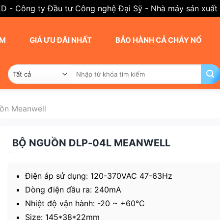
ED - Công ty Đầu tư Công nghệ Đại Sỹ - Nhà máy sản xuất
AM
GIÁ ƯU ĐÃI NHẤT
BẢO HÀNH CẢ CHÁY NỔ
Tìm
kiếm:
ồn Meanwell
BỘ NGUỒN DLP-04L MEANWELL
Điện áp sử dụng: 120-370VAC 47-63Hz
Dòng điện đầu ra: 240mA
Nhiệt độ vận hành: -20 ~ +60°C
Size: 145*38*22mm