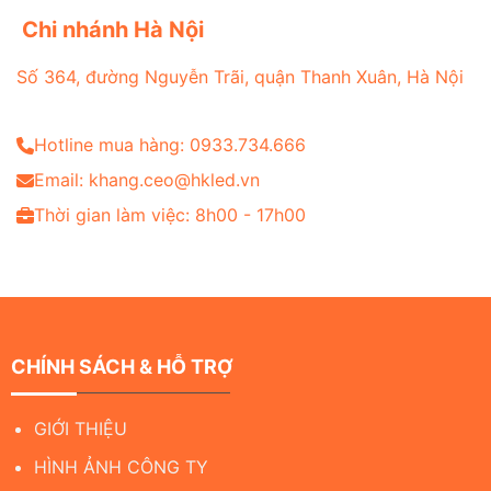
Chi nhánh Hà Nội
Số 364, đường Nguyễn Trãi, quận Thanh Xuân, Hà Nội
Hotline mua hàng: 0933.734.666
Email: khang.ceo@hkled.vn
Thời gian làm việc: 8h00 - 17h00
CHÍNH SÁCH & HỖ TRỢ
GIỚI THIỆU
HÌNH ẢNH CÔNG TY