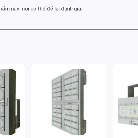
ẩm này mới có thể để lại đánh giá.
ULE SMD
ĐÈN PHA LED MODULE SMD
ĐÈN PH
 400W
P02 – CÔNG SUẤT 1000W
P02 – C
Công suất: 1000W
Công suất
130lm/W
Hiệu suất chiếu sáng: 130lm/W
Hiệu suất 
 4.000K /
Nhiệt độ màu: 3.000K / 4.000K /
Nhiệt độ m
6.000K
6.000K
70
Chỉ số hoàn màu: CRI≥70
Chỉ số ho
Tuổi thọ L70: 50.000h
Tuổi thọ L
Hệ số công suất: >0.95
Hệ số côn
00-277V ~
Điện áp sử dụng: AC 100-277V ~
Điện áp s