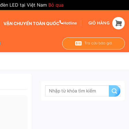
 đèn LED tại Việt Nam
Bỏ qua
GIỎ HÀNG
VẬN CHUYỂN TOÀN QUỐC
Hotline
Tra cứu báo giá