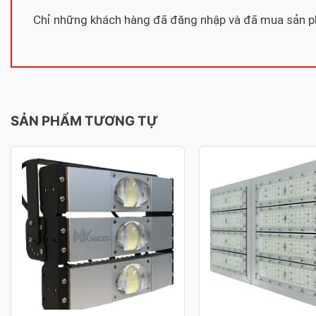
Chỉ những khách hàng đã đăng nhập và đã mua sản ph
SẢN PHẨM TƯƠNG TỰ
ĐÈN PHA LED MODULE COB
ĐÈN PHA LED MOD
P03 – CÔNG SUẤT 150W
P02 – CÔNG SUẤT
Công suất: 150W
Công suất: 400W
Hiệu suất chiếu sáng: 130lm/W
Hiệu suất chiếu sáng: 
Nhiệt độ màu: 3.000K / 4.000K /
Nhiệt độ màu: 3.000K /
6.000K
6.000K
Chỉ số hoàn màu: CRI≥70
Chỉ số hoàn màu: CRI≥
Tuổi thọ L70: 50.000h
Tuổi thọ L70: 50.000h
Hệ số công suất: >0.95
Hệ số công suất: >0.95
Điện áp sử dụng: AC 100-277V ~
Điện áp sử dụng: AC 1