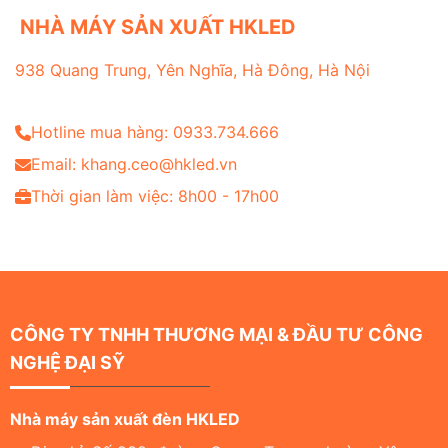
NHÀ MÁY SẢN XUẤT HKLED
938 Quang Trung, Yên Nghĩa, Hà Đông, Hà Nội
Hotline mua hàng: 0933.734.666
Email: khang.ceo@hkled.vn
Thời gian làm việc: 8h00 - 17h00
CÔNG TY TNHH THƯƠNG MẠI & ĐẦU TƯ CÔNG
NGHỆ ĐẠI SỸ
Nhà máy sản xuất đèn HKLED