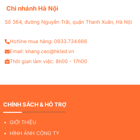
Chi nhánh Hà Nội
Số 364, đường Nguyễn Trãi, quận Thanh Xuân, Hà Nội
Hotline mua hàng: 0933.734.666
Email: khang.ceo@hkled.vn
Thời gian làm việc: 8h00 - 17h00
CHÍNH SÁCH & HỖ TRỢ
GIỚI THIỆU
HÌNH ẢNH CÔNG TY