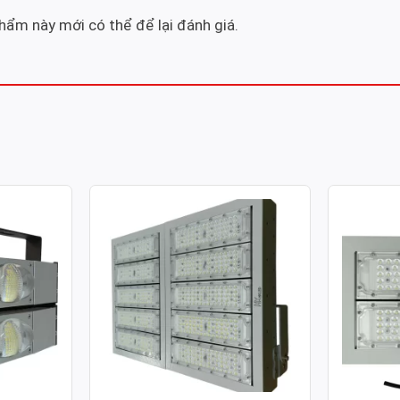
ẩm này mới có thể để lại đánh giá.
ULE COB
ĐÈN PHA LED MODULE SMD
ĐÈN PH
 100W
P02 – CÔNG SUẤT 500W
P02 – C
Công suất: 500W
Công suất
130lm/W
Hiệu suất chiếu sáng: 130lm/W
Hiệu suất 
 4.000K /
Nhiệt độ màu: 3.000K / 4.000K /
Nhiệt độ m
6.000K
6.000K
70
Chỉ số hoàn màu: CRI≥70
Chỉ số ho
Tuổi thọ L70: 50.000h
Tuổi thọ L
Hệ số công suất: >0.95
Hệ số côn
00-277V ~
Điện áp sử dụng: AC 100-277V ~
Điện áp s