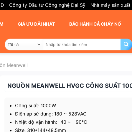
ED - Công ty Đầu tư Công nghệ Đại Sỹ - Nhà máy sản xuất
AM
GIÁ ƯU ĐÃI NHẤT
BẢO HÀNH CẢ CHÁY NỔ
Tìm
kiếm:
ồn Meanwell
NGUỒN MEANWELL HVGC CÔNG SUẤT 1
Công suất: 1000W
Điện áp sử dụng: 180 ~ 528VAC
Nhiệt độ vận hành: -40 ~ +90°C
Size: 310*144*48.5mm