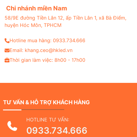
Chi nhánh miền Nam
58/9E đường Tiền Lân 12, ấp Tiền Lân 1, xã Bà Điểm,
huyện Hóc Môn, TPHCM
Hotline mua hàng: 0933.734.666
Email: khang.ceo@hkled.vn
Thời gian làm việc: 8h00 - 17h00
TƯ VẤN & HỖ TRỢ KHÁCH HÀNG
HOTLINE TƯ VẤN:
0933.734.666