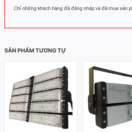
Chỉ những khách hàng đã đăng nhập và đã mua sản ph
SẢN PHẨM TƯƠNG TỰ
ĐÈN PHA LED MODULE SMD
ĐÈN PHA LED MOD
P03 – CÔNG SUẤT 500W
P03 – CÔNG SUẤT
Công suất: 500W
Công suất: 100W
Hiệu suất chiếu sáng: 130lm/W
Hiệu suất chiếu sáng: 
Nhiệt độ màu: 3.000K / 4.000K /
Nhiệt độ màu: 3.000K /
6.000K
6.000K
Chỉ số hoàn màu: CRI≥70
Chỉ số hoàn màu: CRI≥
Tuổi thọ L70: 50.000h
Tuổi thọ L70: 50.000h
Hệ số công suất: >0.95
Hệ số công suất: >0.95
Điện áp sử dụng: AC 100-277V ~
Điện áp sử dụng: AC 1