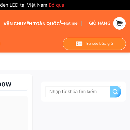
 đèn LED tại Việt Nam
Bỏ qua
GIỎ HÀNG
VẬN CHUYỂN TOÀN QUỐC
Hotline
Tra cứu báo giá
000W