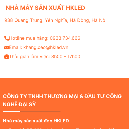
NHÀ MÁY SẢN XUẤT HKLED
938 Quang Trung, Yên Nghĩa, Hà Đông, Hà Nội
Hotline mua hàng: 0933.734.666
Email: khang.ceo@hkled.vn
Thời gian làm việc: 8h00 - 17h00
CÔNG TY TNHH THƯƠNG MẠI & ĐẦU TƯ CÔNG
NGHỆ ĐẠI SỸ
Nhà máy sản xuất đèn HKLED