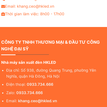
Email: khang.ceo@hkled.vn
Thời gian làm việc: 8h00 - 17h00
CÔNG TY TNHH THƯƠNG MẠI & ĐẦU TƯ CÔNG
NGHỆ ĐẠI SỸ
Nhà máy sản xuất đèn HKLED
Địa chỉ: Số 938, đường Quang Trung, phường Yên
Nghĩa, quận Hà Đông, Hà Nội
Điện thoại:
0933.734.666
Zalo:
0933.734.666
Email:
khang.ceo@hkled.vn