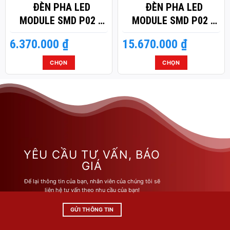
ĐÈN PHA LED
ĐÈN PHA LED
MODULE SMD P02 –
MODULE SMD P02 –
CÔNG SUẤT 400W
CÔNG SUẤT 1000W
6.370.000
₫
15.670.000
₫
CHỌN
CHỌN
Sản
Sản
phẩm
phẩm
này
này
có
có
nhiều
nhiều
biến
biến
thể.
thể.
Các
Các
YÊU CẦU TƯ VẤN, BÁO
tùy
tùy
GIÁ
chọn
chọn
Để lại thông tin của bạn, nhân viên của chúng tôi sẽ
có
có
liên hệ tư vấn theo nhu cầu của bạn!
thể
thể
được
được
GỬI THÔNG TIN
chọn
chọn
trên
trên