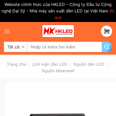
Website chính thức của HKLED - Công ty Đầu tư Công
nghệ Đại Sỹ - Nhà máy sản xuất đèn LED tại Việt Nam
Bỏ
qua
Bỏ
qua
nội
dung
Tìm
kiếm:
Trang chủ
/
Linh kiện đèn LED
/
Nguồn đèn LED
/
Nguồn Meanwell