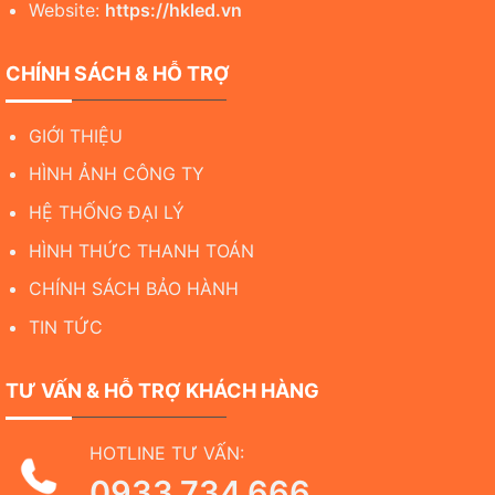
Website:
https://hkled.vn
CHÍNH SÁCH & HỖ TRỢ
GIỚI THIỆU
HÌNH ẢNH CÔNG TY
HỆ THỐNG ĐẠI LÝ
HÌNH THỨC THANH TOÁN
CHÍNH SÁCH BẢO HÀNH
TIN TỨC
TƯ VẤN & HỖ TRỢ KHÁCH HÀNG
HOTLINE TƯ VẤN:
0933.734.666