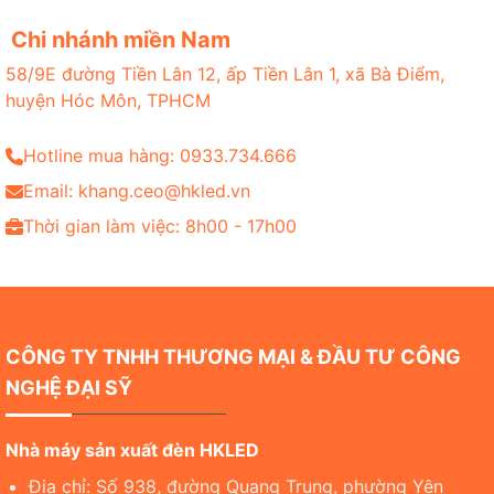
Chi nhánh miền Nam
58/9E đường Tiền Lân 12, ấp Tiền Lân 1, xã Bà Điểm,
huyện Hóc Môn, TPHCM
Hotline mua hàng: 0933.734.666
Email: khang.ceo@hkled.vn
Thời gian làm việc: 8h00 - 17h00
CÔNG TY TNHH THƯƠNG MẠI & ĐẦU TƯ CÔNG
NGHỆ ĐẠI SỸ
Nhà máy sản xuất đèn HKLED
Địa chỉ: Số 938, đường Quang Trung, phường Yên