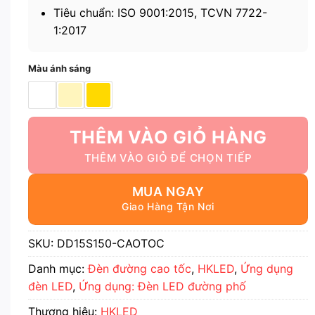
Tiêu chuẩn: ISO 9001:2015, TCVN 7722-
1:2017
Màu ánh sáng
THÊM VÀO GIỎ HÀNG
MUA NGAY
SKU:
DD15S150-CAOTOC
Danh mục:
Đèn đường cao tốc
,
HKLED
,
Ứng dụng
đèn LED
,
Ứng dụng: Đèn LED đường phố
Thương hiệu:
HKLED