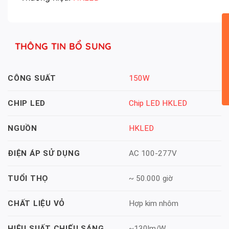
THÔNG TIN BỔ SUNG
150W
CÔNG SUẤT
Chip LED HKLED
CHIP LED
HKLED
NGUỒN
AC 100-277V
ĐIỆN ÁP SỬ DỤNG
~ 50.000 giờ
TUỔI THỌ
Hợp kim nhôm
CHẤT LIỆU VỎ
~130lm/W
HIỆU SUẤT CHIẾU SÁNG