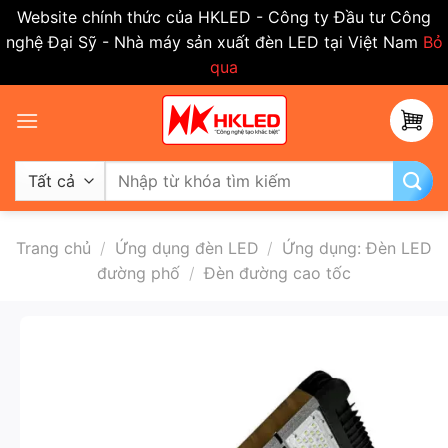
Website chính thức của HKLED - Công ty Đầu tư Công
nghệ Đại Sỹ - Nhà máy sản xuất đèn LED tại Việt Nam
Bỏ
qua
Bỏ
qua
nội
dung
Tìm
kiếm:
Trang chủ
/
Ứng dụng đèn LED
/
Ứng dụng: Đèn LED
đường phố
/
Đèn đường cao tốc