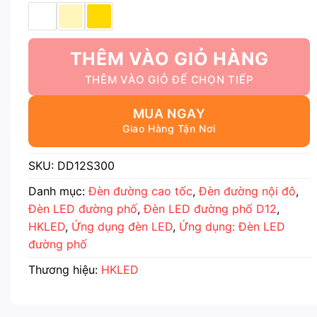
THÊM VÀO GIỎ HÀNG
MUA NGAY
SKU:
DD12S300
Danh mục:
Đèn đường cao tốc
,
Đèn đường nội đô
,
Đèn LED đường phố
,
Đèn LED đường phố D12
,
HKLED
,
Ứng dụng đèn LED
,
Ứng dụng: Đèn LED
đường phố
Thương hiệu:
HKLED