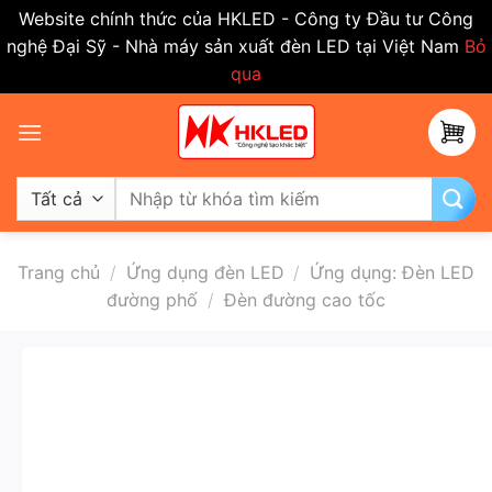
Website chính thức của HKLED - Công ty Đầu tư Công
nghệ Đại Sỹ - Nhà máy sản xuất đèn LED tại Việt Nam
Bỏ
qua
Bỏ
qua
nội
dung
Tìm
kiếm:
Trang chủ
/
Ứng dụng đèn LED
/
Ứng dụng: Đèn LED
đường phố
/
Đèn đường cao tốc