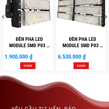
ĐÈN PHA LED
ĐÈN PHA LED
MODULE SMD P03 –
MODULE SMD P03 –
CÔNG SUẤT 100W
CÔNG SUẤT 400W
1.900.000
₫
6.530.000
₫
CHỌN
CHỌN
Sản
Sản
phẩm
phẩm
này
này
có
có
nhiều
nhiều
biến
biến
thể.
thể.
Các
Các