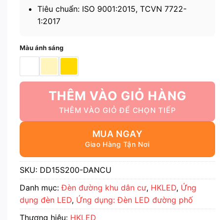
Tiêu chuẩn: ISO 9001:2015, TCVN 7722-
1:2017
Màu ánh sáng
THÊM VÀO GIỎ HÀNG
MUA NGAY
SKU:
DD15S200-DANCU
Danh mục:
Đèn đường khu dân cư
,
HKLED
,
Ứng
dụng đèn LED
,
Ứng dụng: Đèn LED đường phố
Thương hiệu:
HKLED