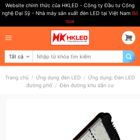
Website chính thức của HKLED - Công ty Đầu tư Công
nghệ Đại Sỹ - Nhà máy sản xuất đèn LED tại Việt Nam
Bỏ
qua
Bỏ
qua
nội
dung
Tìm
kiếm:
Trang chủ
/
Ứng dụng đèn LED
/
Ứng dụng: Đèn LED
đường phố
/
Đèn đường khu dân cư