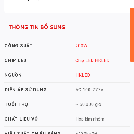
THÔNG TIN BỔ SUNG
200W
CÔNG SUẤT
Chip LED HKLED
CHIP LED
HKLED
NGUỒN
AC 100-277V
ĐIỆN ÁP SỬ DỤNG
~ 50.000 giờ
TUỔI THỌ
Hợp kim nhôm
CHẤT LIỆU VỎ
~130lm/W
HIỆU SUẤT CHIẾU SÁNG