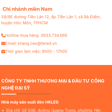
Chi nhánh miền Nam
58/9E đường Tiền Lân 12, ấp Tiền Lân 1, xã Bà Điểm,
huyện Hóc Môn, TPHCM
Hotline mua hàng: 0933.734.666
Email: khang.ceo@hkled.vn
Thời gian làm việc: 8h00 - 17h00
CÔNG TY TNHH THƯƠNG MẠI & ĐẦU TƯ CÔNG
NGHỆ ĐẠI SỸ
Nhà máy sản xuất đèn HKLED
Địa chỉ: Số 938, đường Quang Trung, phường Yên