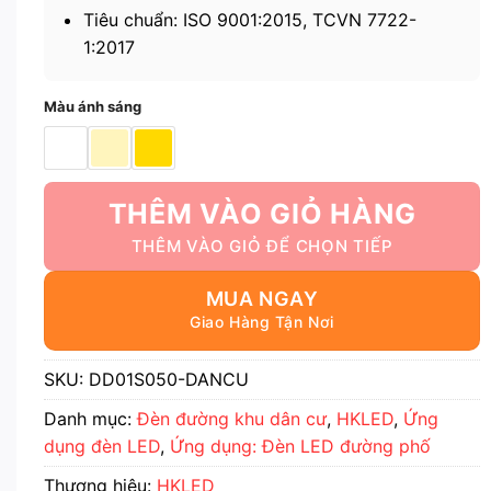
Tiêu chuẩn: ISO 9001:2015, TCVN 7722-
1:2017
Màu ánh sáng
THÊM VÀO GIỎ HÀNG
MUA NGAY
SKU:
DD01S050-DANCU
Danh mục:
Đèn đường khu dân cư
,
HKLED
,
Ứng
dụng đèn LED
,
Ứng dụng: Đèn LED đường phố
Thương hiệu:
HKLED