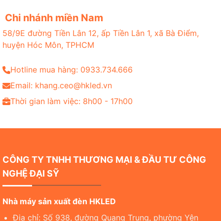
Chi nhánh miền Nam
58/9E đường Tiền Lân 12, ấp Tiền Lân 1, xã Bà Điểm,
huyện Hóc Môn, TPHCM
Hotline mua hàng: 0933.734.666
Email: khang.ceo@hkled.vn
Thời gian làm việc: 8h00 - 17h00
CÔNG TY TNHH THƯƠNG MẠI & ĐẦU TƯ CÔNG
NGHỆ ĐẠI SỸ
Nhà máy sản xuất đèn HKLED
Địa chỉ: Số 938, đường Quang Trung, phường Yên