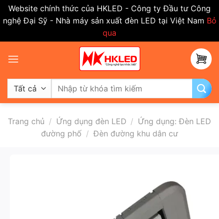
Website chính thức của HKLED - Công ty Đầu tư Công
nghệ Đại Sỹ - Nhà máy sản xuất đèn LED tại Việt Nam
Bỏ
qua
Bỏ
qua
nội
dung
Tìm
kiếm:
Trang chủ
/
Ứng dụng đèn LED
/
Ứng dụng: Đèn LED
đường phố
/
Đèn đường khu dân cư