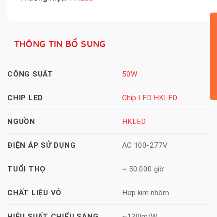
THÔNG TIN BỔ SUNG
50W
CÔNG SUẤT
Chip LED HKLED
CHIP LED
HKLED
NGUỒN
AC 100-277V
ĐIỆN ÁP SỬ DỤNG
~ 50.000 giờ
TUỔI THỌ
Hợp kim nhôm
CHẤT LIỆU VỎ
~130lm/W
HIỆU SUẤT CHIẾU SÁNG