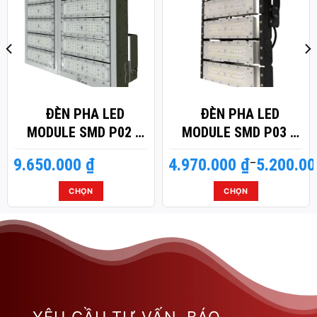
ĐÈN PHA LED
ĐÈN PHA LED
MODULE SMD P02 –
MODULE SMD P03 –
CÔNG SUẤT 600W
CÔNG SUẤT 300W
9.650.000
₫
4.970.000
Khoảng
₫
–
5.200.0
giá:
từ
CHỌN
CHỌN
4.970.000 ₫
Sản
Sản
đến
phẩm
phẩm
5.200.000 ₫
này
này
có
có
nhiều
nhiều
biến
biến
thể.
thể.
Các
Các