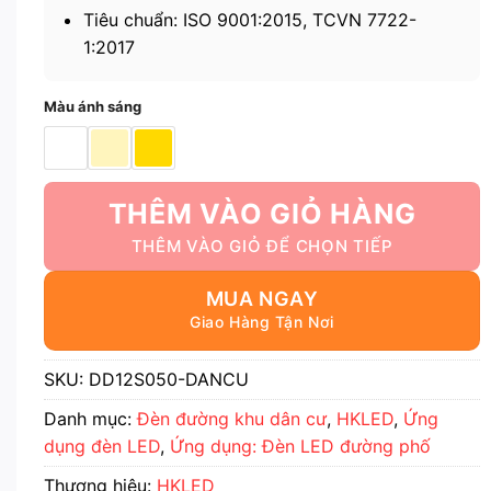
Tiêu chuẩn: ISO 9001:2015, TCVN 7722-
1:2017
Màu ánh sáng
THÊM VÀO GIỎ HÀNG
MUA NGAY
SKU:
DD12S050-DANCU
Danh mục:
Đèn đường khu dân cư
,
HKLED
,
Ứng
dụng đèn LED
,
Ứng dụng: Đèn LED đường phố
Thương hiệu:
HKLED