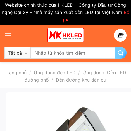
Website chính thức của HKLED - Công ty Đầu tư Công
nghệ Đại Sỹ - Nhà máy sản xuất đèn LED tại Việt Nam
Bỏ
qua
Bỏ
qua
nội
dung
Tìm
kiếm:
Trang chủ
/
Ứng dụng đèn LED
/
Ứng dụng: Đèn LED
đường phố
/
Đèn đường khu dân cư