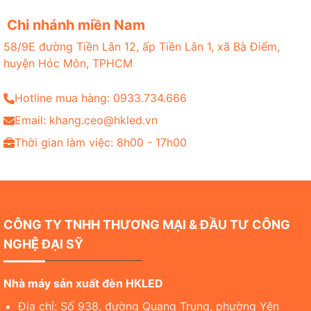
Chi nhánh miền Nam
58/9E đường Tiền Lân 12, ấp Tiền Lân 1, xã Bà Điểm,
huyện Hóc Môn, TPHCM
Hotline mua hàng: 0933.734.666
Email: khang.ceo@hkled.vn
Thời gian làm việc: 8h00 - 17h00
CÔNG TY TNHH THƯƠNG MẠI & ĐẦU TƯ CÔNG
NGHỆ ĐẠI SỸ
Nhà máy sản xuất đèn HKLED
Địa chỉ: Số 938, đường Quang Trung, phường Yên