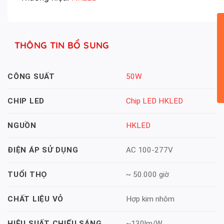
THÔNG TIN BỔ SUNG
50W
CÔNG SUẤT
Chip LED HKLED
CHIP LED
HKLED
NGUỒN
AC 100-277V
ĐIỆN ÁP SỬ DỤNG
~ 50.000 giờ
TUỔI THỌ
Hợp kim nhôm
CHẤT LIỆU VỎ
~130lm/W
HIỆU SUẤT CHIẾU SÁNG