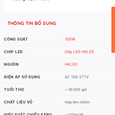
THÔNG TIN BỔ SUNG
100W
CÔNG SUẤT
Chip LED HKLED
CHIP LED
HKLED
NGUỒN
AC 100-277V
ĐIỆN ÁP SỬ DỤNG
~ 50.000 giờ
TUỔI THỌ
Hợp kim nhôm
CHẤT LIỆU VỎ
~130lm/W
HIỆU SUẤT CHIẾU SÁNG