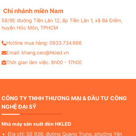
Chi nhánh miền Nam
58/9E đường Tiền Lân 12, ấp Tiền Lân 1, xã Bà Điểm,
huyện Hóc Môn, TPHCM
Hotline mua hàng: 0933.734.666
Email: khang.ceo@hkled.vn
Thời gian làm việc: 8h00 - 17h00
CÔNG TY TNHH THƯƠNG MẠI & ĐẦU TƯ CÔNG
NGHỆ ĐẠI SỸ
Nhà máy sản xuất đèn HKLED
Địa chỉ: Số 938, đường Quang Trung, phường Yên