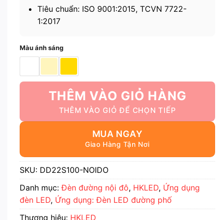
Tiêu chuẩn: ISO 9001:2015, TCVN 7722-
1:2017
Màu ánh sáng
THÊM VÀO GIỎ HÀNG
MUA NGAY
SKU:
DD22S100-NOIDO
Danh mục:
Đèn đường nội đô
,
HKLED
,
Ứng dụng
đèn LED
,
Ứng dụng: Đèn LED đường phố
Thương hiệu:
HKLED