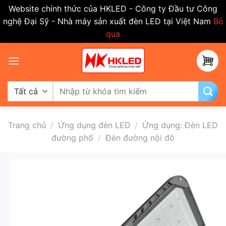
Website chính thức của HKLED - Công ty Đầu tư Công
nghệ Đại Sỹ - Nhà máy sản xuất đèn LED tại Việt Nam
Bỏ
qua
Bỏ
qua
nội
dung
Tìm
kiếm:
Trang chủ
/
Ứng dụng đèn LED
/
Ứng dụng: Đèn LED
đường phố
/
Đèn đường nội đô