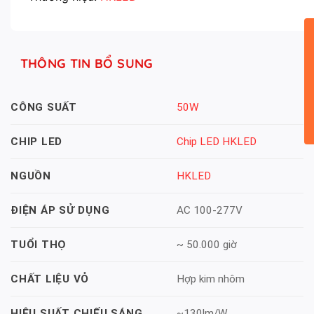
THÔNG TIN BỔ SUNG
50W
CÔNG SUẤT
Chip LED HKLED
CHIP LED
HKLED
NGUỒN
AC 100-277V
ĐIỆN ÁP SỬ DỤNG
~ 50.000 giờ
TUỔI THỌ
Hợp kim nhôm
CHẤT LIỆU VỎ
~130lm/W
HIỆU SUẤT CHIẾU SÁNG