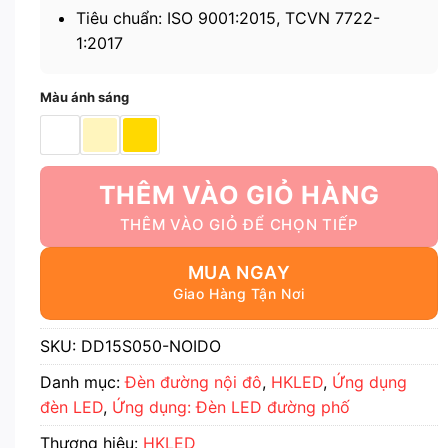
Tiêu chuẩn: ISO 9001:2015, TCVN 7722-
1:2017
Màu ánh sáng
THÊM VÀO GIỎ HÀNG
MUA NGAY
SKU:
DD15S050-NOIDO
Danh mục:
Đèn đường nội đô
,
HKLED
,
Ứng dụng
đèn LED
,
Ứng dụng: Đèn LED đường phố
Thương hiệu:
HKLED