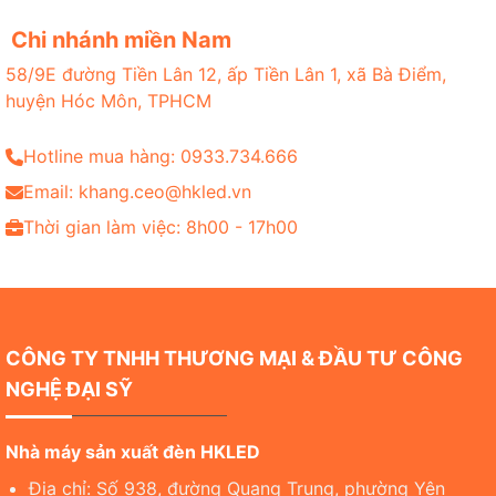
Chi nhánh miền Nam
58/9E đường Tiền Lân 12, ấp Tiền Lân 1, xã Bà Điểm,
huyện Hóc Môn, TPHCM
Hotline mua hàng: 0933.734.666
Email: khang.ceo@hkled.vn
Thời gian làm việc: 8h00 - 17h00
CÔNG TY TNHH THƯƠNG MẠI & ĐẦU TƯ CÔNG
NGHỆ ĐẠI SỸ
Nhà máy sản xuất đèn HKLED
Địa chỉ: Số 938, đường Quang Trung, phường Yên