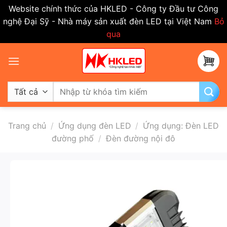
Website chính thức của HKLED - Công ty Đầu tư Công
nghệ Đại Sỹ - Nhà máy sản xuất đèn LED tại Việt Nam
Bỏ
qua
Bỏ
qua
nội
dung
Tìm
kiếm:
Trang chủ
/
Ứng dụng đèn LED
/
Ứng dụng: Đèn LED
đường phố
/
Đèn đường nội đô