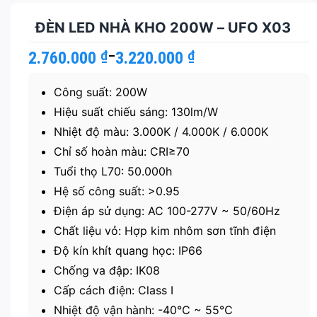
ĐÈN LED NHÀ KHO 200W – UFO X03
2.760.000
Khoảng
₫
–
3.220.000
₫
giá:
từ
Công suất: 200W
2.760.000 ₫
đến
Hiệu suất chiếu sáng: 130lm/W
3.220.000 ₫
Nhiệt độ màu: 3.000K / 4.000K / 6.000K
Chỉ số hoàn màu: CRI≥70
Tuổi thọ L70: 50.000h
Hệ số công suất: >0.95
Điện áp sử dụng: AC 100-277V ~ 50/60Hz
Chất liệu vỏ: Hợp kim nhôm sơn tĩnh điện
Độ kín khít quang học: IP66
Chống va đập: IK08
Cấp cách điện: Class I
Nhiệt độ vận hành: -40℃ ~ 55℃