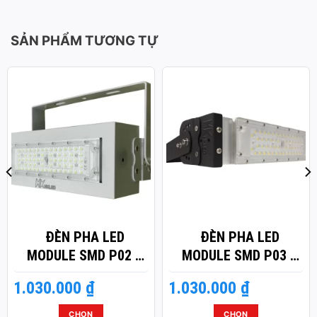
SẢN PHẨM TƯƠNG TỰ
ĐÈN PHA LED
ĐÈN PHA LED
MODULE SMD P02 –
MODULE SMD P03 –
CÔNG SUẤT 50W
CÔNG SUẤT 50W
1.030.000
₫
1.030.000
₫
CHỌN
CHỌN