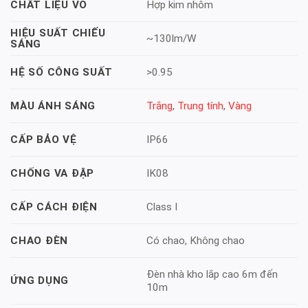
Hợp kim nhôm
CHẤT LIỆU VỎ
HIỆU SUẤT CHIẾU
~130lm/W
SÁNG
>0.95
HỆ SỐ CÔNG SUẤT
Trắng
,
Trung tính
,
Vàng
MÀU ÁNH SÁNG
IP66
CẤP BẢO VỆ
IK08
CHỐNG VA ĐẬP
Class I
CẤP CÁCH ĐIỆN
Có chao, Không chao
CHAO ĐÈN
Đèn nhà kho lắp cao 6m đến
ỨNG DỤNG
10m