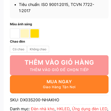
Tiêu chuẩn: ISO 9001:2015, TCVN 7722-
1:2017
Màu ánh sáng
Chao đèn
Có chao
Không chao
THÊM VÀO GIỎ HÀNG
MUA NGAY
SKU:
DX03S200-NHAKHO
Danh mục:
Đèn nhà kho
,
HKLED
,
Ứng dụng đèn LED
,