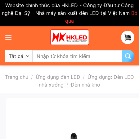
Website chính thức của HKLED - Công ty Đầu tư Công
nghệ Đại Sỹ - Nhà máy sản xuất đèn LED tại Việt Nam
Bỏ
qua
Bỏ
qua
nội
dung
Tìm
kiếm:
Trang chủ
/
Ứng dụng đèn LED
/
Ứng dụng: Đèn LED
nhà xưởng
/
Đèn nhà kho