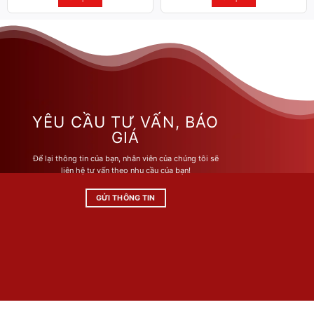
Sản
Sản
phẩm
phẩm
này
này
có
có
nhiều
nhiều
biến
biến
thể.
thể.
Các
Các
YÊU CẦU TƯ VẤN, BÁO
tùy
tùy
GIÁ
chọn
chọn
Để lại thông tin của bạn, nhân viên của chúng tôi sẽ
có
có
liên hệ tư vấn theo nhu cầu của bạn!
thể
thể
được
được
GỬI THÔNG TIN
chọn
chọn
trên
trên
trang
trang
sản
sản
phẩm
phẩm