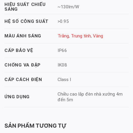
HIỆU SUẤT CHIẾU
~130lm/W
SÁNG
>0.95
HỆ SỐ CÔNG SUẤT
Trắng
,
Trung tính
,
Vàng
MÀU ÁNH SÁNG
IP66
CẤP BẢO VỆ
IK08
CHỐNG VA ĐẬP
Class I
CẤP CÁCH ĐIỆN
Chiều cao lắp đèn nhà xưởng 4m
ỨNG DỤNG
đến 5m
SẢN PHẨM TƯƠNG TỰ