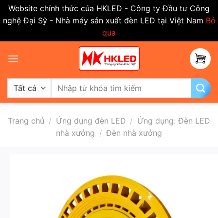
Website chính thức của HKLED - Công ty Đầu tư Công
nghệ Đại Sỹ - Nhà máy sản xuất đèn LED tại Việt Nam
Bỏ
qua
Bỏ
qua
nội
dung
Tìm
kiếm:
Trang chủ
/
Ứng dụng đèn LED
/
Ứng dụng: Đèn LED
nhà xưởng
/
Đèn nhà xưởng