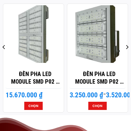
ĐÈN PHA LED
ĐÈN PHA LED
MODULE SMD P02 –
MODULE SMD P02 –
CÔNG SUẤT 1000W
CÔNG SUẤT 200W
15.670.000
₫
3.250.000
Khoảng
₫
–
3.520.0
giá:
từ
CHỌN
CHỌN
3.250.000 ₫
Sản
Sản
đến
phẩm
phẩm
3.520.000 ₫
này
này