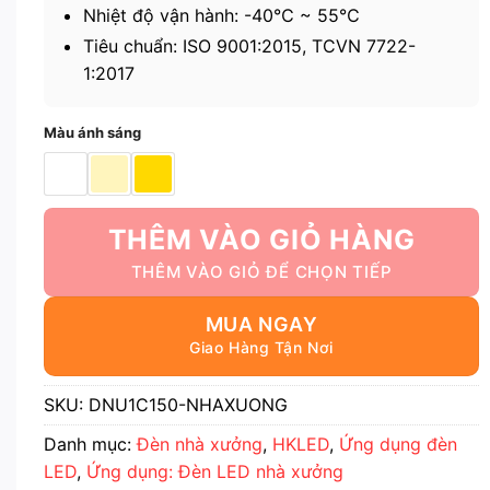
Nhiệt độ vận hành: -40℃ ~ 55℃
Tiêu chuẩn: ISO 9001:2015, TCVN 7722-
1:2017
Màu ánh sáng
THÊM VÀO GIỎ HÀNG
MUA NGAY
SKU:
DNU1C150-NHAXUONG
Danh mục:
Đèn nhà xưởng
,
HKLED
,
Ứng dụng đèn
LED
,
Ứng dụng: Đèn LED nhà xưởng