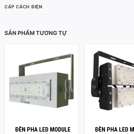
CẤP CÁCH ĐIỆN
SẢN PHẨM TƯƠNG TỰ
ĐÈN PHA LED MODULE SMD
ĐÈN PHA LED MOD
P02 – CÔNG SUẤT 50W
P03 – CÔNG SUẤT
Công suất: 50W
Công suất: 100W
Hiệu suất chiếu sáng: 130lm/W
Hiệu suất chiếu sáng: 
Nhiệt độ màu: 3.000K / 4.000K /
Nhiệt độ màu: 3.000K /
6.000K
6.000K
Chỉ số hoàn màu: CRI≥70
Chỉ số hoàn màu: CRI≥
Tuổi thọ L70: 50.000h
Tuổi thọ L70: 50.000h
Hệ số công suất: >0.95
Hệ số công suất: >0.95
Điện áp sử dụng: AC 100-277V ~
Điện áp sử dụng: AC 1
50/60Hz
50/60Hz
Chất liệu vỏ: Hợp kim nhôm sơn
Chất liệu vỏ: Hợp kim 
ĐÈN PHA LED MODULE
ĐÈN PHA LED 
tĩnh điện
tĩnh điện