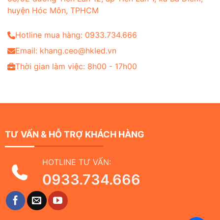
huyện Hóc Môn, TPHCM
Hotline mua hàng: 0933.734.666
Email: khang.ceo@hkled.vn
Thời gian làm việc: 8h00 - 17h00
TƯ VẤN & HỖ TRỢ KHÁCH HÀNG
HOTLINE TƯ VẤN:
0933.734.666