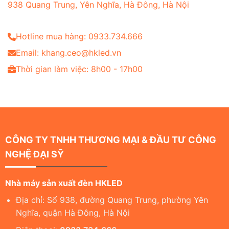
938 Quang Trung, Yên Nghĩa, Hà Đông, Hà Nội
Hotline mua hàng: 0933.734.666
Email: khang.ceo@hkled.vn
Thời gian làm việc: 8h00 - 17h00
CÔNG TY TNHH THƯƠNG MẠI & ĐẦU TƯ CÔNG
NGHỆ ĐẠI SỸ
Nhà máy sản xuất đèn HKLED
Địa chỉ: Số 938, đường Quang Trung, phường Yên
Nghĩa, quận Hà Đông, Hà Nội