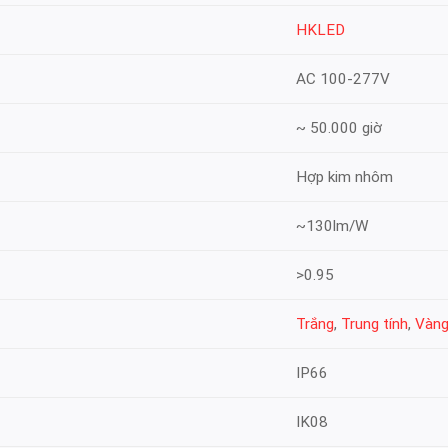
HKLED
AC 100-277V
~ 50.000 giờ
Hợp kim nhôm
~130lm/W
>0.95
Trắng
,
Trung tính
,
Vàn
IP66
IK08