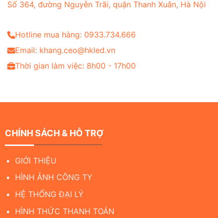
Số 364, đường Nguyễn Trãi, quận Thanh Xuân, Hà Nội
Hotline mua hàng: 0933.734.666
Email: khang.ceo@hkled.vn
Thời gian làm việc: 8h00 - 17h00
CHÍNH SÁCH & HỖ TRỢ
GIỚI THIỆU
HÌNH ẢNH CÔNG TY
HỆ THỐNG ĐẠI LÝ
HÌNH THỨC THANH TOÁN