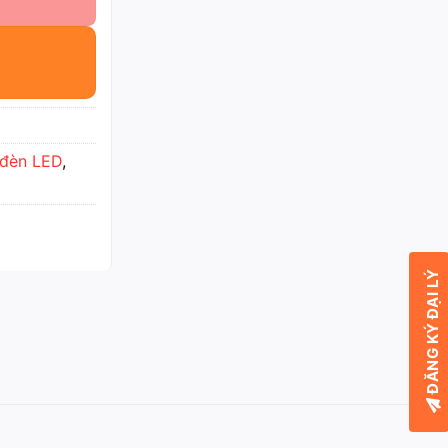
đèn LED
,
ĐĂNG KÝ ĐẠI LÝ