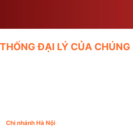
trang
sản
phẩm
 THỐNG ĐẠI LÝ CỦA CHÚNG 
Chi nhánh Hà Nội