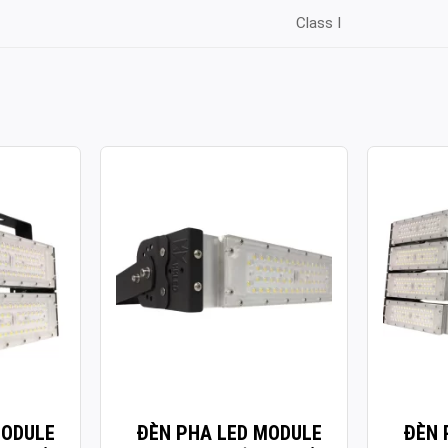
Class I
ULE SMD
ĐÈN PHA LED MODULE SMD
ĐÈN PH
 100W
P03 – CÔNG SUẤT 50W
P03 – C
Công suất: 50W
Công suất
130lm/W
Hiệu suất chiếu sáng: 130lm/W
Hiệu suất 
 4.000K /
Nhiệt độ màu: 3.000K / 4.000K /
Nhiệt độ m
6.000K
6.000K
70
Chỉ số hoàn màu: CRI≥70
Chỉ số ho
Tuổi thọ L70: 50.000h
Tuổi thọ L
Hệ số công suất: >0.95
Hệ số côn
00-277V ~
Điện áp sử dụng: AC 100-277V ~
Điện áp s
50/60Hz
50/60Hz
nhôm sơn
Chất liệu vỏ: Hợp kim nhôm sơn
Chất liệu 
MODULE
ĐÈN PHA LED MODULE
ĐÈN 
tĩnh điện
tĩnh điện