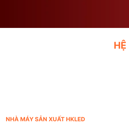
trang
trang
sản
sản
phẩm
phẩm
HỆ
NHÀ MÁY SẢN XUẤT HKLED