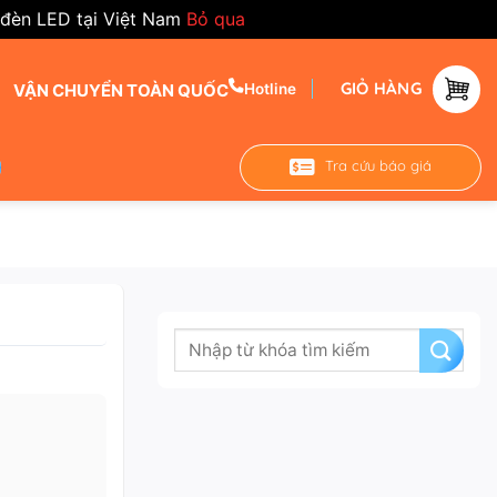
 đèn LED tại Việt Nam
Bỏ qua
GIỎ HÀNG
VẬN CHUYỂN TOÀN QUỐC
Hotline
Tra cứu báo giá