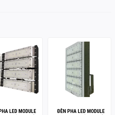
A LED MODULE SMD
ĐÈN PHA LED MODULE SMD
ÔNG SUẤT 400W
P02 – CÔNG SUẤT 300W
: 400W
Công suất: 300W
chiếu sáng: 130lm/W
Hiệu suất chiếu sáng: 130lm/W
àu: 3.000K / 4.000K /
Nhiệt độ màu: 3.000K / 4.000K /
6.000K
àn màu: CRI≥70
Chỉ số hoàn màu: CRI≥70
70: 50.000h
Tuổi thọ L70: 50.000h
g suất: >0.95
Hệ số công suất: >0.95
ử dụng: AC 100-277V ~
Điện áp sử dụng: AC 100-277V ~
50/60Hz
vỏ: Hợp kim nhôm sơn
Chất liệu vỏ: Hợp kim nhôm sơn
PHA LED MODULE
ĐÈN PHA LED MODULE
tĩnh điện