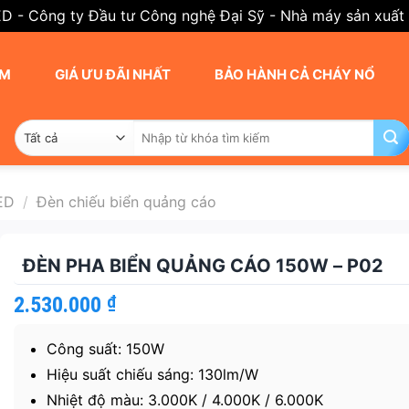
ED - Công ty Đầu tư Công nghệ Đại Sỹ - Nhà máy sản xuất
AM
GIÁ ƯU ĐÃI NHẤT
BẢO HÀNH CẢ CHÁY NỔ
Tìm
kiếm:
ED
/
Đèn chiếu biển quảng cáo
ĐÈN PHA BIỂN QUẢNG CÁO 150W – P02
2.530.000
₫
Công suất: 150W
Hiệu suất chiếu sáng: 130lm/W
Nhiệt độ màu: 3.000K / 4.000K / 6.000K