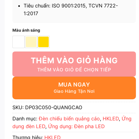
Tiêu chuẩn: ISO 9001:2015, TCVN 7722-
1:2017
Màu ánh sáng
THÊM VÀO GIỎ HÀNG
MUA NGAY
SKU:
DP03C050-QUANGCAO
Danh mục:
Đèn chiếu biển quảng cáo
,
HKLED
,
Ứng
dụng đèn LED
,
Ứng dụng: Đèn pha LED
Thương hiệu:
HKLED