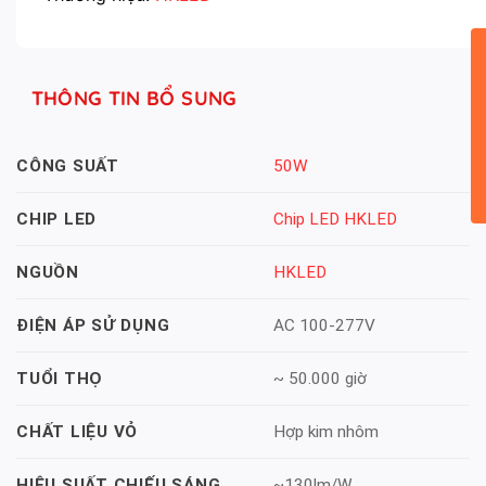
THÔNG TIN BỔ SUNG
50W
CÔNG SUẤT
Chip LED HKLED
CHIP LED
HKLED
NGUỒN
AC 100-277V
ĐIỆN ÁP SỬ DỤNG
~ 50.000 giờ
TUỔI THỌ
Hợp kim nhôm
CHẤT LIỆU VỎ
~130lm/W
HIỆU SUẤT CHIẾU SÁNG