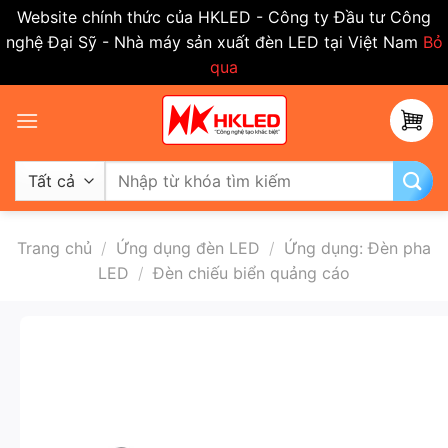
Website chính thức của HKLED - Công ty Đầu tư Công
nghệ Đại Sỹ - Nhà máy sản xuất đèn LED tại Việt Nam
Bỏ
qua
Bỏ
qua
nội
dung
Tìm
kiếm:
Trang chủ
/
Ứng dụng đèn LED
/
Ứng dụng: Đèn pha
LED
/
Đèn chiếu biển quảng cáo