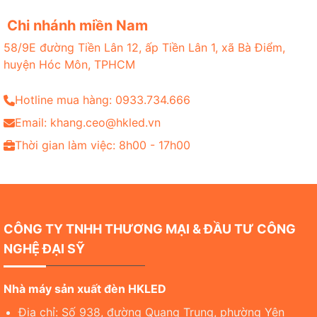
Chi nhánh miền Nam
58/9E đường Tiền Lân 12, ấp Tiền Lân 1, xã Bà Điểm,
huyện Hóc Môn, TPHCM
Hotline mua hàng: 0933.734.666
Email: khang.ceo@hkled.vn
Thời gian làm việc: 8h00 - 17h00
CÔNG TY TNHH THƯƠNG MẠI & ĐẦU TƯ CÔNG
NGHỆ ĐẠI SỸ
Nhà máy sản xuất đèn HKLED
Địa chỉ: Số 938, đường Quang Trung, phường Yên