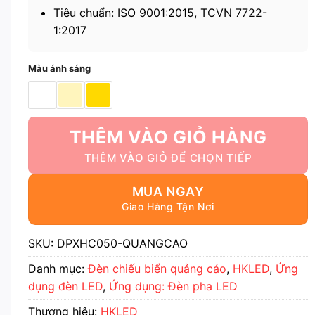
Tiêu chuẩn: ISO 9001:2015, TCVN 7722-
1:2017
Màu ánh sáng
THÊM VÀO GIỎ HÀNG
MUA NGAY
SKU:
DPXHC050-QUANGCAO
Danh mục:
Đèn chiếu biển quảng cáo
,
HKLED
,
Ứng
dụng đèn LED
,
Ứng dụng: Đèn pha LED
Thương hiệu:
HKLED