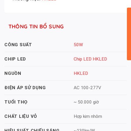
THÔNG TIN BỔ SUNG
50W
CÔNG SUẤT
Chip LED HKLED
CHIP LED
HKLED
NGUỒN
AC 100-277V
ĐIỆN ÁP SỬ DỤNG
~ 50.000 giờ
TUỔI THỌ
Hợp kim nhôm
CHẤT LIỆU VỎ
~130lm/W
HIỆU SUẤT CHIẾU SÁNG