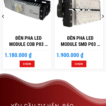
ĐÈN PHA LED
ĐÈN PHA LED
MODULE COB P03 –
MODULE SMD P03 –
CÔNG SUẤT 50W
CÔNG SUẤT 100W
1.180.000
₫
1.900.000
₫
CHỌN
CHỌN
Sản
Sản
phẩm
phẩm
này
này
có
có
nhiều
nhiều
biến
biến
thể.
thể.
Các
Các