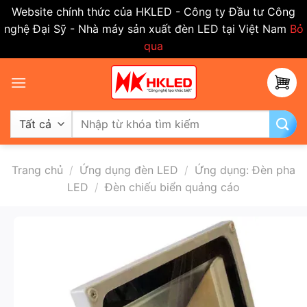
Website chính thức của HKLED - Công ty Đầu tư Công
nghệ Đại Sỹ - Nhà máy sản xuất đèn LED tại Việt Nam
Bỏ
qua
Bỏ
qua
nội
dung
Tìm
kiếm:
Trang chủ
/
Ứng dụng đèn LED
/
Ứng dụng: Đèn pha
LED
/
Đèn chiếu biển quảng cáo