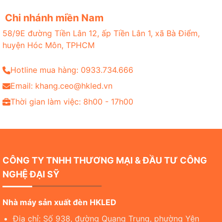
Chi nhánh miền Nam
58/9E đường Tiền Lân 12, ấp Tiền Lân 1, xã Bà Điểm,
huyện Hóc Môn, TPHCM
Hotline mua hàng: 0933.734.666
Email: khang.ceo@hkled.vn
Thời gian làm việc: 8h00 - 17h00
CÔNG TY TNHH THƯƠNG MẠI & ĐẦU TƯ CÔNG
NGHỆ ĐẠI SỸ
Nhà máy sản xuất đèn HKLED
Địa chỉ: Số 938, đường Quang Trung, phường Yên