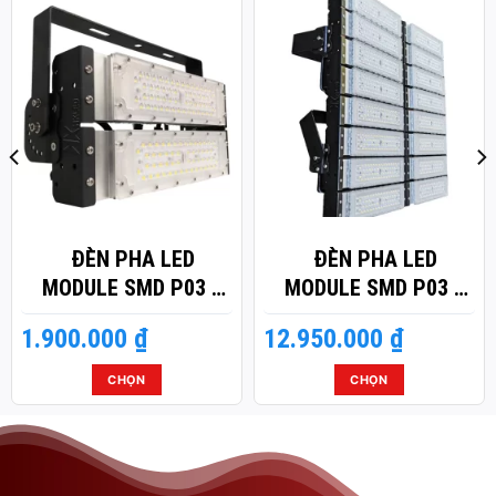
ĐÈN PHA LED
ĐÈN PHA LED
MODULE SMD P03 –
MODULE SMD P03 –
CÔNG SUẤT 100W
CÔNG SUẤT 800W
1.900.000
₫
12.950.000
₫
CHỌN
CHỌN
Sản
Sản
phẩm
phẩm
này
này
có
có