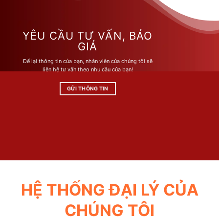
nhiều
nhiều
biến
biến
thể.
thể.
Các
Các
YÊU CẦU TƯ VẤN, BÁO
tùy
tùy
GIÁ
chọn
chọn
Để lại thông tin của bạn, nhân viên của chúng tôi sẽ
có
có
liên hệ tư vấn theo nhu cầu của bạn!
thể
thể
được
được
GỬI THÔNG TIN
chọn
chọn
trên
trên
trang
trang
sản
sản
phẩm
phẩm
HỆ THỐNG ĐẠI LÝ CỦA
CHÚNG TÔI