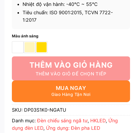
Nhiệt độ vận hành: -40℃ ~ 55℃
Tiêu chuẩn: ISO 9001:2015, TCVN 7722-
1:2017
Màu ánh sáng
THÊM VÀO GIỎ HÀNG
MUA NGAY
SKU:
DP03S1K0-NGATU
Danh mục:
Đèn chiếu sáng ngã tư
,
HKLED
,
Ứng
dụng đèn LED
,
Ứng dụng: Đèn pha LED