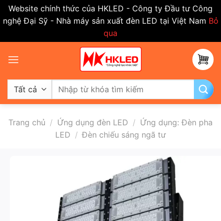
Website chính thức của HKLED - Công ty Đầu tư Công
nghệ Đại Sỹ - Nhà máy sản xuất đèn LED tại Việt Nam
Bỏ
qua
Bỏ
qua
nội
dung
Tìm
kiếm:
Trang chủ
/
Ứng dụng đèn LED
/
Ứng dụng: Đèn pha
LED
/
Đèn chiếu sáng ngã tư