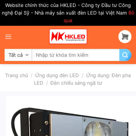
Website chính thức của HKLED - Công ty Đầu tư Công
nghệ Đại Sỹ - Nhà máy sản xuất đèn LED tại Việt Nam
Bỏ
qua
Bỏ
qua
nội
dung
Tìm
kiếm:
Trang chủ
/
Ứng dụng đèn LED
/
Ứng dụng: Đèn pha
LED
/
Đèn chiếu sáng ngã tư