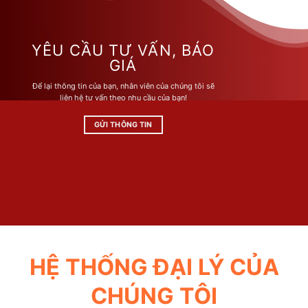
nhiều
nhiều
biến
biến
thể.
thể.
Các
Các
YÊU CẦU TƯ VẤN, BÁO
tùy
tùy
GIÁ
chọn
chọn
Để lại thông tin của bạn, nhân viên của chúng tôi sẽ
có
có
liên hệ tư vấn theo nhu cầu của bạn!
thể
thể
được
được
GỬI THÔNG TIN
chọn
chọn
trên
trên
trang
trang
sản
sản
phẩm
phẩm
HỆ THỐNG ĐẠI LÝ CỦA
CHÚNG TÔI