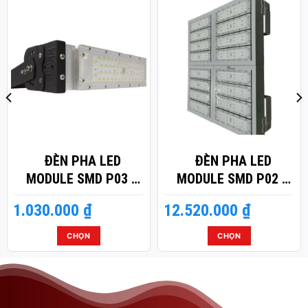
ĐÈN PHA LED
ĐÈN PHA LED
MODULE SMD P03 –
MODULE SMD P02 –
CÔNG SUẤT 50W
CÔNG SUẤT 800W
1.030.000
₫
12.520.000
₫
CHỌN
CHỌN
Sản
Sản
phẩm
phẩm
này
này
có
có