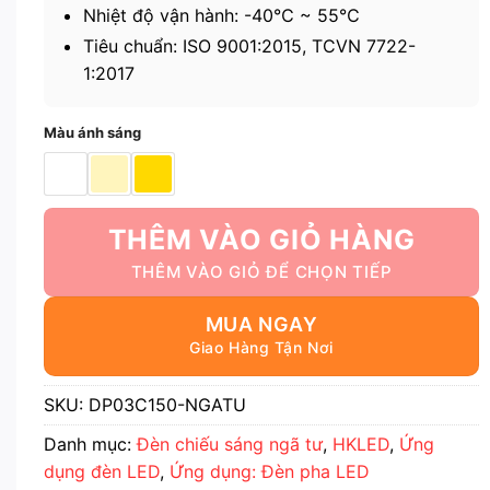
Nhiệt độ vận hành: -40℃ ~ 55℃
Tiêu chuẩn: ISO 9001:2015, TCVN 7722-
1:2017
Màu ánh sáng
THÊM VÀO GIỎ HÀNG
MUA NGAY
SKU:
DP03C150-NGATU
Danh mục:
Đèn chiếu sáng ngã tư
,
HKLED
,
Ứng
dụng đèn LED
,
Ứng dụng: Đèn pha LED