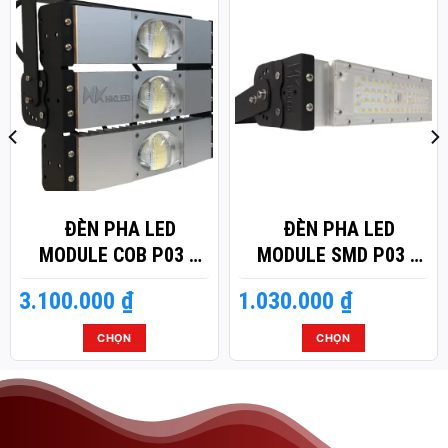
ĐÈN PHA LED
ĐÈN PHA LED
MODULE COB P03 –
MODULE SMD P03 –
CÔNG SUẤT 150W
CÔNG SUẤT 50W
3.100.000
₫
1.030.000
₫
CHỌN
CHỌN
Sản
Sản
phẩm
phẩm
này
này
có
có
nhiều
nhiều