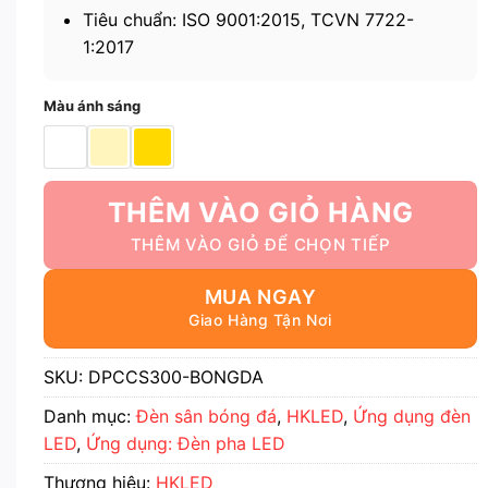
Tiêu chuẩn: ISO 9001:2015, TCVN 7722-
1:2017
Màu ánh sáng
THÊM VÀO GIỎ HÀNG
MUA NGAY
SKU:
DPCCS300-BONGDA
Danh mục:
Đèn sân bóng đá
,
HKLED
,
Ứng dụng đèn
LED
,
Ứng dụng: Đèn pha LED
Thương hiệu:
HKLED