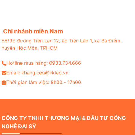
Chi nhánh miền Nam
58/9E đường Tiền Lân 12, ấp Tiền Lân 1, xã Bà Điểm,
huyện Hóc Môn, TPHCM
Hotline mua hàng: 0933.734.666
Email: khang.ceo@hkled.vn
Thời gian làm việc: 8h00 - 17h00
CÔNG TY TNHH THƯƠNG MẠI & ĐẦU TƯ CÔNG
NGHỆ ĐẠI SỸ