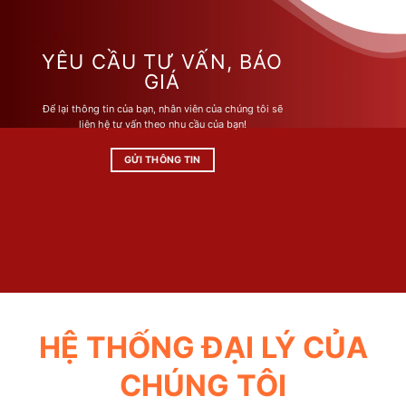
biến
biến
thể.
thể.
Các
Các
YÊU CẦU TƯ VẤN, BÁO
tùy
tùy
GIÁ
chọn
chọn
Để lại thông tin của bạn, nhân viên của chúng tôi sẽ
có
có
liên hệ tư vấn theo nhu cầu của bạn!
thể
thể
được
được
GỬI THÔNG TIN
chọn
chọn
trên
trên
trang
trang
sản
sản
phẩm
phẩm
HỆ THỐNG ĐẠI LÝ CỦA
CHÚNG TÔI