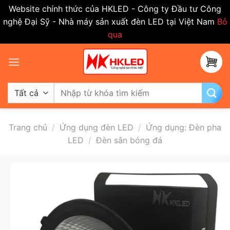
Website chính thức của HKLED - Công ty Đầu tư Công
nghệ Đại Sỹ - Nhà máy sản xuất đèn LED tại Việt Nam
Bỏ
qua
Bỏ
qua
nội
dung
Tìm
kiếm:
Trang chủ
/
Ứng dụng đèn LED
/
Ứng dụng: Đèn pha
LED
/
Đèn sân bóng đá