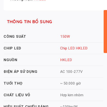
THÔNG TIN BỔ SUNG
150W
CÔNG SUẤT
Chip LED HKLED
CHIP LED
HKLED
NGUỒN
AC 100-277V
ĐIỆN ÁP SỬ DỤNG
~ 50.000 giờ
TUỔI THỌ
Hợp kim nhôm
CHẤT LIỆU VỎ
~130lm/W
HIỆU SUẤT CHIẾU SÁNG