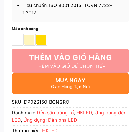
Tiêu chuẩn: ISO 9001:2015, TCVN 7722-
1:2017
Màu ánh sáng
THÊM VÀO GIỎ HÀNG
MUA NGAY
SKU:
DP02S150-BONGRO
Danh mục:
Đèn sân bóng rổ
,
HKLED
,
Ứng dụng đèn
LED
,
Ứng dụng: Đèn pha LED
Thương hiệu:
HKLED