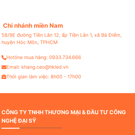
Chi nhánh miền Nam
58/9E đường Tiền Lân 12, ấp Tiền Lân 1, xã Bà Điểm,
huyện Hóc Môn, TPHCM
Hotline mua hàng: 0933.734.666
Email: khang.ceo@hkled.vn
Thời gian làm việc: 8h00 - 17h00
CÔNG TY TNHH THƯƠNG MẠI & ĐẦU TƯ CÔNG
NGHỆ ĐẠI SỸ