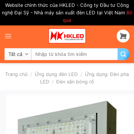
Website chính thức của HKLED - Công ty Đầu tư Công
nghệ Đại Sỹ - Nhà máy sản xuất đèn LED tại Việt Nam
Bỏ
qua
Bỏ
qua
nội
dung
Tìm
kiếm:
Trang chủ
/
Ứng dụng đèn LED
/
Ứng dụng: Đèn pha
LED
/
Đèn sân bóng rổ