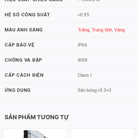
>0.95
HỆ SỐ CÔNG SUẤT
Trắng
,
Trung tính
,
Vàng
MÀU ÁNH SÁNG
IP66
CẤP BẢO VỆ
IK08
CHỐNG VA ĐẬP
Class I
CẤP CÁCH ĐIỆN
Sân bóng rổ 3×3
ỨNG DỤNG
SẢN PHẨM TƯƠNG TỰ