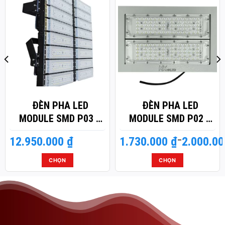
ĐÈN PHA LED
ĐÈN PHA LED
MODULE SMD P03 –
MODULE SMD P02 –
CÔNG SUẤT 800W
CÔNG SUẤT 100W
12.950.000
₫
1.730.000
Khoảng
₫
–
2.000.0
giá:
từ
CHỌN
CHỌN
1.730.000 ₫
Sản
Sản
đến
phẩm
phẩm
2.000.000 ₫
này
này
có
có
nhiều
nhiều
biến
biến