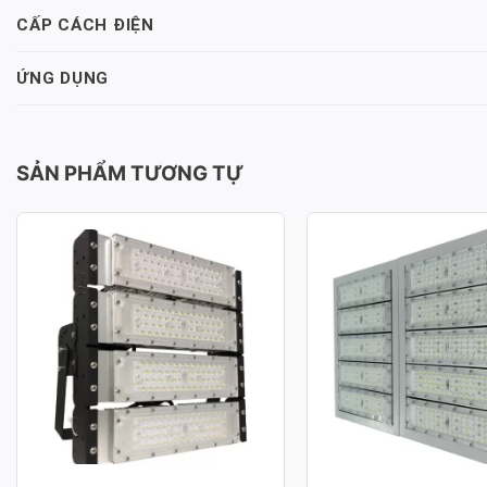
CẤP CÁCH ĐIỆN
ỨNG DỤNG
SẢN PHẨM TƯƠNG TỰ
ĐÈN PHA LED MODULE SMD
ĐÈN PHA LED MOD
P03 – CÔNG SUẤT 200W
P02 – CÔNG SUẤT
Công suất: 200W
Công suất: 500W
Hiệu suất chiếu sáng: 130lm/W
Hiệu suất chiếu sáng: 
Nhiệt độ màu: 3.000K / 4.000K /
Nhiệt độ màu: 3.000K /
6.000K
6.000K
Chỉ số hoàn màu: CRI≥70
Chỉ số hoàn màu: CRI≥
Tuổi thọ L70: 50.000h
Tuổi thọ L70: 50.000h
Hệ số công suất: >0.95
Hệ số công suất: >0.95
Điện áp sử dụng: AC 100-277V ~
Điện áp sử dụng: AC 1
50/60Hz
50/60Hz