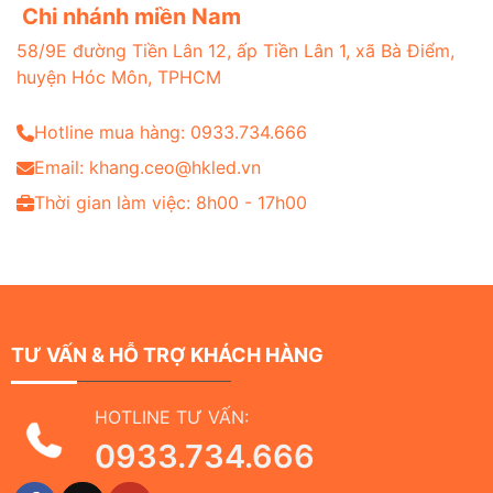
Chi nhánh miền Nam
58/9E đường Tiền Lân 12, ấp Tiền Lân 1, xã Bà Điểm,
huyện Hóc Môn, TPHCM
Hotline mua hàng: 0933.734.666
Email: khang.ceo@hkled.vn
Thời gian làm việc: 8h00 - 17h00
TƯ VẤN & HỖ TRỢ KHÁCH HÀNG
HOTLINE TƯ VẤN:
0933.734.666