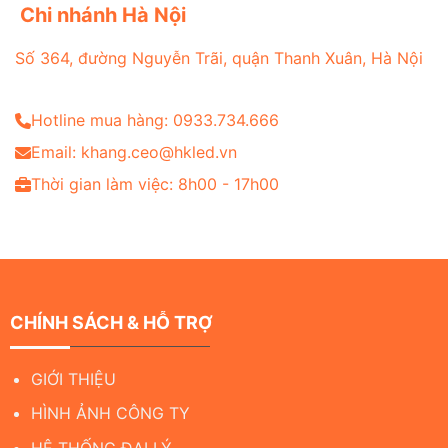
Chi nhánh Hà Nội
Số 364, đường Nguyễn Trãi, quận Thanh Xuân, Hà Nội
Hotline mua hàng: 0933.734.666
Email: khang.ceo@hkled.vn
Thời gian làm việc: 8h00 - 17h00
CHÍNH SÁCH & HỖ TRỢ
GIỚI THIỆU
HÌNH ẢNH CÔNG TY