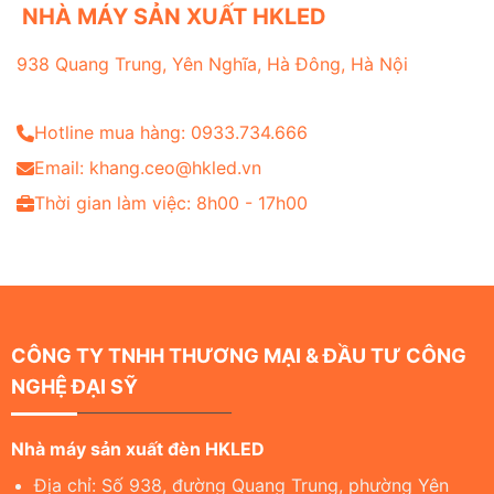
NHÀ MÁY SẢN XUẤT HKLED
938 Quang Trung, Yên Nghĩa, Hà Đông, Hà Nội
Hotline mua hàng: 0933.734.666
Email: khang.ceo@hkled.vn
Thời gian làm việc: 8h00 - 17h00
CÔNG TY TNHH THƯƠNG MẠI & ĐẦU TƯ CÔNG
NGHỆ ĐẠI SỸ
Nhà máy sản xuất đèn HKLED
Địa chỉ: Số 938, đường Quang Trung, phường Yên