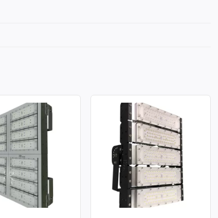
A LED MODULE SMD
ĐÈN PHA LED MODULE SMD
ÔNG SUẤT 800W
P03 – CÔNG SUẤT 250W
: 800W
Công suất: 250W
chiếu sáng: 130lm/W
Hiệu suất chiếu sáng: 130lm/W
àu: 3.000K / 4.000K /
Nhiệt độ màu: 3.000K / 4.000K /
6.000K
àn màu: CRI≥70
Chỉ số hoàn màu: CRI≥70
70: 50.000h
Tuổi thọ L70: 50.000h
g suất: >0.95
Hệ số công suất: >0.95
ử dụng: AC 100-277V ~
Điện áp sử dụng: AC 100-277V ~
50/60Hz