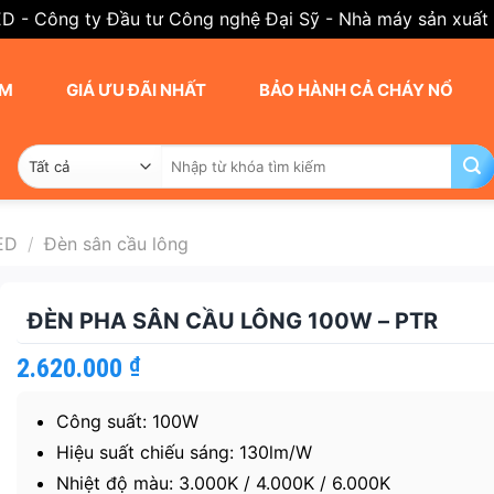
ED - Công ty Đầu tư Công nghệ Đại Sỹ - Nhà máy sản xuất
AM
GIÁ ƯU ĐÃI NHẤT
BẢO HÀNH CẢ CHÁY NỔ
Tìm
kiếm:
ED
/
Đèn sân cầu lông
ĐÈN PHA SÂN CẦU LÔNG 100W – PTR
2.620.000
₫
Công suất: 100W
Hiệu suất chiếu sáng: 130lm/W
Nhiệt độ màu: 3.000K / 4.000K / 6.000K