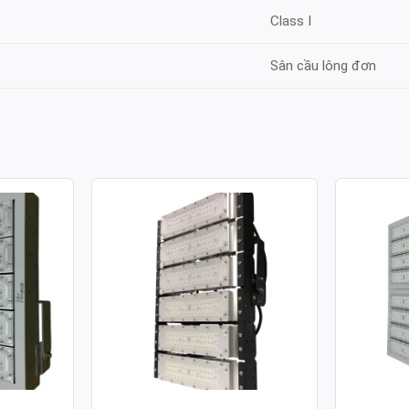
Class I
Sân cầu lông đơn
ULE SMD
ĐÈN PHA LED MODULE SMD
ĐÈN PH
 500W
P03 – CÔNG SUẤT 300W
P02 – C
Công suất: 300W
Công suất
130lm/W
Hiệu suất chiếu sáng: 130lm/W
Hiệu suất 
 4.000K /
Nhiệt độ màu: 3.000K / 4.000K /
Nhiệt độ m
6.000K
6.000K
70
Chỉ số hoàn màu: CRI≥70
Chỉ số ho
Tuổi thọ L70: 50.000h
Tuổi thọ L
Hệ số công suất: >0.95
Hệ số côn
00-277V ~
Điện áp sử dụng: AC 100-277V ~
Điện áp s
50/60Hz
50/60Hz