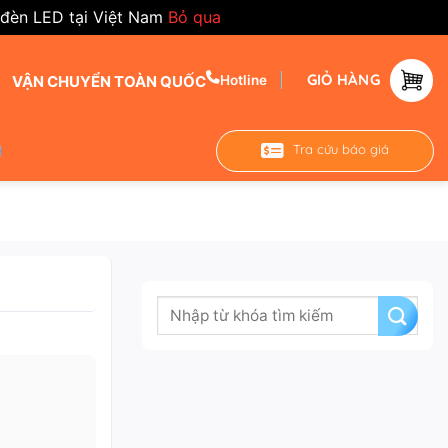
 đèn LED tại Việt Nam
Bỏ qua
GIỎ HÀNG
VẬN CHUYỂN TOÀN QUỐC
Hotline
Tra cứu báo giá