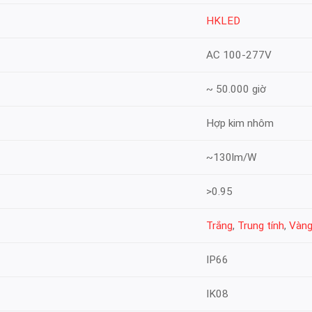
HKLED
AC 100-277V
~ 50.000 giờ
Hợp kim nhôm
~130lm/W
>0.95
Trắng
,
Trung tính
,
Vàn
IP66
IK08