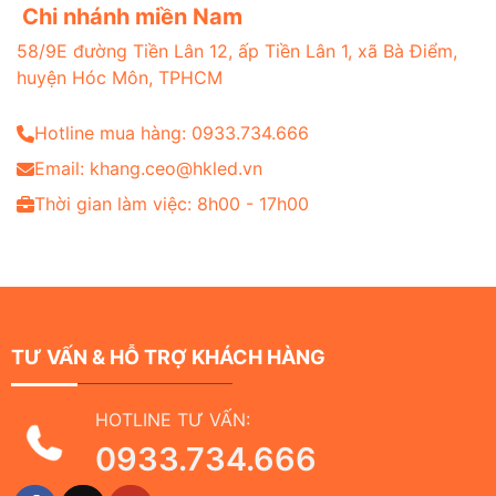
Chi nhánh miền Nam
58/9E đường Tiền Lân 12, ấp Tiền Lân 1, xã Bà Điểm,
huyện Hóc Môn, TPHCM
Hotline mua hàng: 0933.734.666
Email: khang.ceo@hkled.vn
Thời gian làm việc: 8h00 - 17h00
TƯ VẤN & HỖ TRỢ KHÁCH HÀNG
HOTLINE TƯ VẤN:
0933.734.666