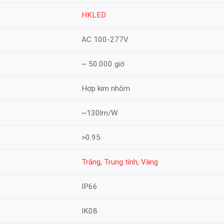
HKLED
AC 100-277V
~ 50.000 giờ
Hợp kim nhôm
~130lm/W
>0.95
Trắng
,
Trung tính
,
Vàng
IP66
IK08