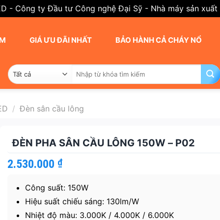
ED - Công ty Đầu tư Công nghệ Đại Sỹ - Nhà máy sản xuất
AM
GIÁ ƯU ĐÃI NHẤT
BẢO HÀNH CẢ CHÁY NỔ
Tìm
kiếm:
ED
/
Đèn sân cầu lông
ĐÈN PHA SÂN CẦU LÔNG 150W – P02
2.530.000
₫
Công suất: 150W
Hiệu suất chiếu sáng: 130lm/W
Nhiệt độ màu: 3.000K / 4.000K / 6.000K