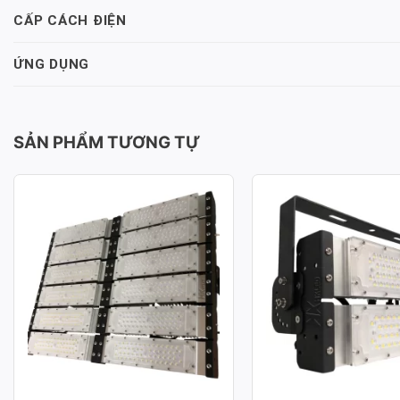
CẤP CÁCH ĐIỆN
ỨNG DỤNG
SẢN PHẨM TƯƠNG TỰ
ĐÈN PHA LED MODULE SMD
ĐÈN PHA LED MOD
P03 – CÔNG SUẤT 600W
P03 – CÔNG SUẤT
Công suất: 600W
Công suất: 100W
Hiệu suất chiếu sáng: 130lm/W
Hiệu suất chiếu sáng: 
Nhiệt độ màu: 3.000K / 4.000K /
Nhiệt độ màu: 3.000K /
6.000K
6.000K
Chỉ số hoàn màu: CRI≥70
Chỉ số hoàn màu: CRI≥
Tuổi thọ L70: 50.000h
Tuổi thọ L70: 50.000h
Hệ số công suất: >0.95
Hệ số công suất: >0.95
Điện áp sử dụng: AC 100-277V ~
Điện áp sử dụng: AC 1
50/60Hz
50/60Hz