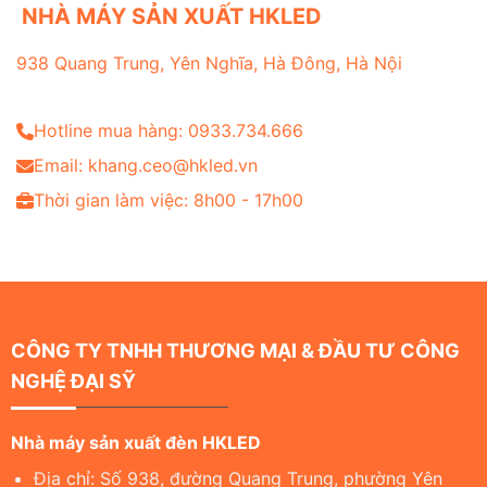
NHÀ MÁY SẢN XUẤT HKLED
938 Quang Trung, Yên Nghĩa, Hà Đông, Hà Nội
Hotline mua hàng: 0933.734.666
Email: khang.ceo@hkled.vn
Thời gian làm việc: 8h00 - 17h00
CÔNG TY TNHH THƯƠNG MẠI & ĐẦU TƯ CÔNG
NGHỆ ĐẠI SỸ
Nhà máy sản xuất đèn HKLED
Địa chỉ: Số 938, đường Quang Trung, phường Yên