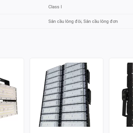
Class I
Sân cầu lông đôi, Sân cầu lông đơn
ULE SMD
ĐÈN PHA LED MODULE SMD
ĐÈN PH
 100W
P03 – CÔNG SUẤT 1000W
P03 – C
Công suất: 1000W
Công suất
130lm/W
Hiệu suất chiếu sáng: 130lm/W
Hiệu suất 
 4.000K /
Nhiệt độ màu: 3.000K / 4.000K /
Nhiệt độ m
6.000K
6.000K
70
Chỉ số hoàn màu: CRI≥70
Chỉ số ho
Tuổi thọ L70: 50.000h
Tuổi thọ L
Hệ số công suất: >0.95
Hệ số côn
00-277V ~
Điện áp sử dụng: AC 100-277V ~
Điện áp s
50/60Hz
50/60Hz