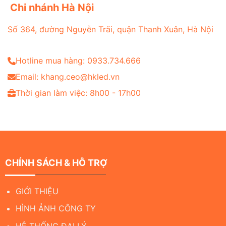
Chi nhánh Hà Nội
Số 364, đường Nguyễn Trãi, quận Thanh Xuân, Hà Nội
Hotline mua hàng: 0933.734.666
Email: khang.ceo@hkled.vn
Thời gian làm việc: 8h00 - 17h00
CHÍNH SÁCH & HỖ TRỢ
GIỚI THIỆU
HÌNH ẢNH CÔNG TY