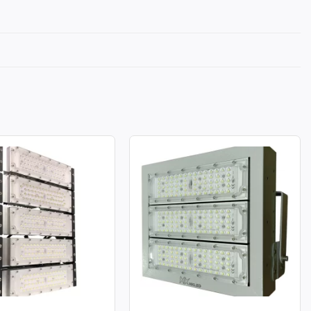
A LED MODULE SMD
ĐÈN PHA LED MODULE SMD
ÔNG SUẤT 250W
P02 – CÔNG SUẤT 150W
: 250W
Công suất: 150W
chiếu sáng: 130lm/W
Hiệu suất chiếu sáng: 130lm/W
àu: 3.000K / 4.000K /
Nhiệt độ màu: 3.000K / 4.000K /
6.000K
àn màu: CRI≥70
Chỉ số hoàn màu: CRI≥70
70: 50.000h
Tuổi thọ L70: 50.000h
g suất: >0.95
Hệ số công suất: >0.95
ử dụng: AC 100-277V ~
Điện áp sử dụng: AC 100-277V ~
50/60Hz