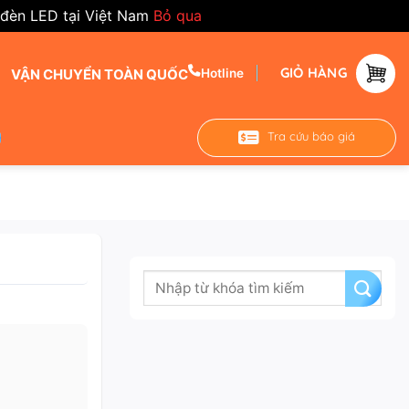
 đèn LED tại Việt Nam
Bỏ qua
GIỎ HÀNG
VẬN CHUYỂN TOÀN QUỐC
Hotline
Tra cứu báo giá