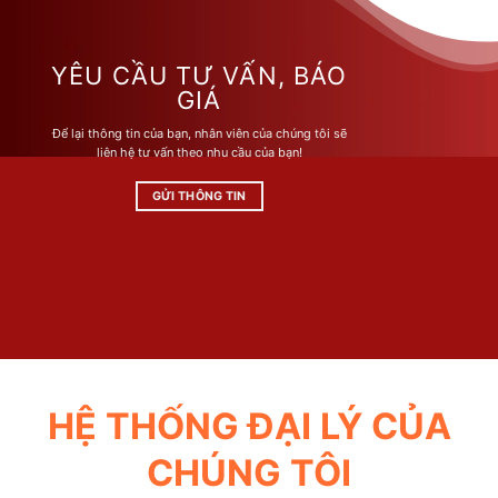
biến
biến
thể.
thể.
Các
Các
YÊU CẦU TƯ VẤN, BÁO
tùy
tùy
GIÁ
chọn
chọn
Để lại thông tin của bạn, nhân viên của chúng tôi sẽ
có
có
liên hệ tư vấn theo nhu cầu của bạn!
thể
thể
được
được
GỬI THÔNG TIN
chọn
chọn
trên
trên
trang
trang
sản
sản
phẩm
phẩm
HỆ THỐNG ĐẠI LÝ CỦA
CHÚNG TÔI