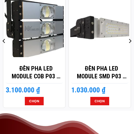
ĐÈN PHA LED
ĐÈN PHA LED
MODULE COB P03 –
MODULE SMD P03 –
CÔNG SUẤT 150W
CÔNG SUẤT 50W
3.100.000
₫
1.030.000
₫
CHỌN
CHỌN
Sản
Sản
phẩm
phẩm
này
này
có
có
nhiều
nhiều