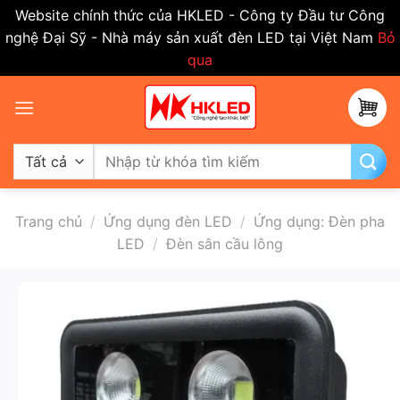
Website chính thức của HKLED - Công ty Đầu tư Công
nghệ Đại Sỹ - Nhà máy sản xuất đèn LED tại Việt Nam
Bỏ
qua
Bỏ
qua
nội
dung
Tìm
kiếm:
Trang chủ
/
Ứng dụng đèn LED
/
Ứng dụng: Đèn pha
LED
/
Đèn sân cầu lông