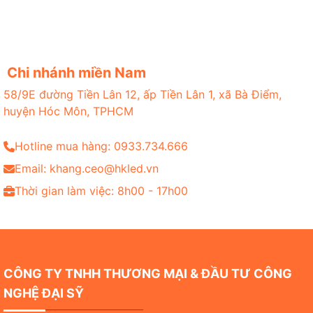
Chi nhánh miền Nam
58/9E đường Tiền Lân 12, ấp Tiền Lân 1, xã Bà Điểm,
huyện Hóc Môn, TPHCM
Hotline mua hàng: 0933.734.666
Email: khang.ceo@hkled.vn
Thời gian làm việc: 8h00 - 17h00
CÔNG TY TNHH THƯƠNG MẠI & ĐẦU TƯ CÔNG
NGHỆ ĐẠI SỸ