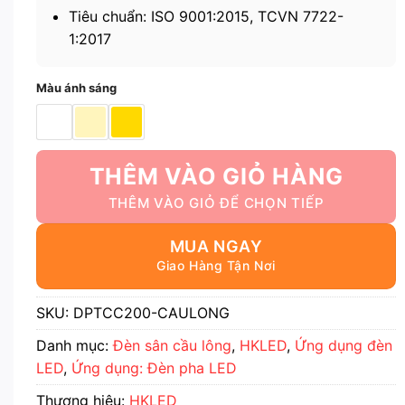
Tiêu chuẩn: ISO 9001:2015, TCVN 7722-
1:2017
Màu ánh sáng
THÊM VÀO GIỎ HÀNG
MUA NGAY
SKU:
DPTCC200-CAULONG
Danh mục:
Đèn sân cầu lông
,
HKLED
,
Ứng dụng đèn
LED
,
Ứng dụng: Đèn pha LED
Thương hiệu:
HKLED