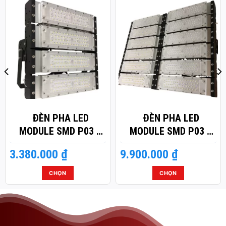
ĐÈN PHA LED
ĐÈN PHA LED
MODULE SMD P03 –
MODULE SMD P03 –
CÔNG SUẤT 200W
CÔNG SUẤT 600W
3.380.000
₫
9.900.000
₫
CHỌN
CHỌN
Sản
Sản
phẩm
phẩm
này
này
có
có