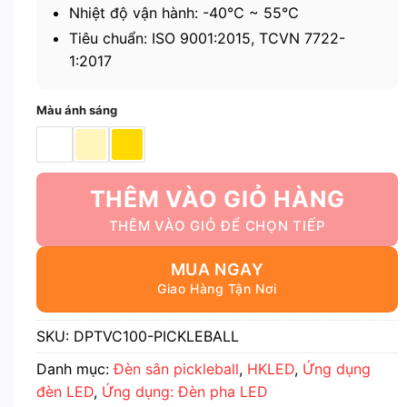
Nhiệt độ vận hành: -40℃ ~ 55℃
Tiêu chuẩn: ISO 9001:2015, TCVN 7722-
1:2017
Màu ánh sáng
THÊM VÀO GIỎ HÀNG
MUA NGAY
SKU:
DPTVC100-PICKLEBALL
Danh mục:
Đèn sân pickleball
,
HKLED
,
Ứng dụng
đèn LED
,
Ứng dụng: Đèn pha LED