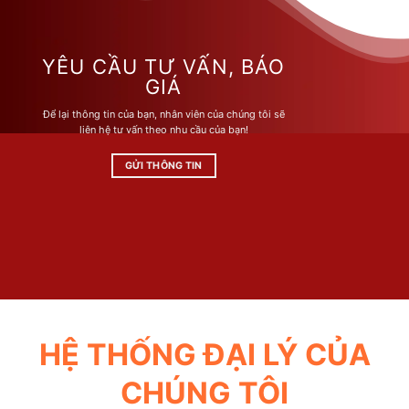
nhiều
nhiều
biến
biến
thể.
thể.
Các
Các
YÊU CẦU TƯ VẤN, BÁO
tùy
tùy
GIÁ
chọn
chọn
Để lại thông tin của bạn, nhân viên của chúng tôi sẽ
có
có
liên hệ tư vấn theo nhu cầu của bạn!
thể
thể
được
được
GỬI THÔNG TIN
chọn
chọn
trên
trên
trang
trang
sản
sản
phẩm
phẩm
HỆ THỐNG ĐẠI LÝ CỦA
CHÚNG TÔI