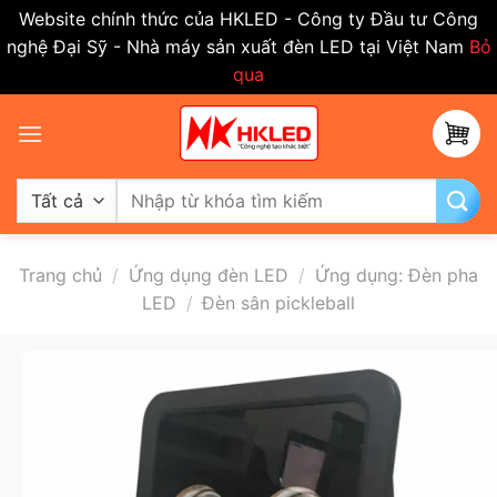
Website chính thức của HKLED - Công ty Đầu tư Công
nghệ Đại Sỹ - Nhà máy sản xuất đèn LED tại Việt Nam
Bỏ
qua
Bỏ
qua
nội
dung
Tìm
kiếm:
Trang chủ
/
Ứng dụng đèn LED
/
Ứng dụng: Đèn pha
LED
/
Đèn sân pickleball