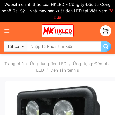
Website chính thức của HKLED - Công ty Đầu tư Công
nghệ Đại Sỹ - Nhà máy sản xuất đèn LED tại Việt Nam
Bỏ
qua
Bỏ
qua
nội
dung
Tìm
kiếm:
Trang chủ
/
Ứng dụng đèn LED
/
Ứng dụng: Đèn pha
LED
/
Đèn sân tennis