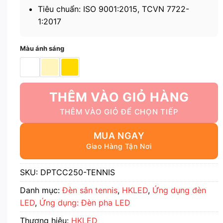
Tiêu chuẩn: ISO 9001:2015, TCVN 7722-
1:2017
Màu ánh sáng
THÊM VÀO GIỎ HÀNG
MUA NGAY
SKU:
DPTCC250-TENNIS
Danh mục:
Đèn sân tennis
,
HKLED
,
Ứng dụng đèn
LED
,
Ứng dụng: Đèn pha LED
Thương hiệu:
HKLED