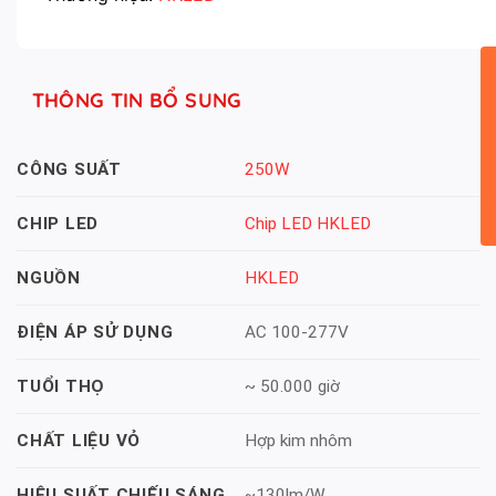
THÔNG TIN BỔ SUNG
250W
CÔNG SUẤT
Chip LED HKLED
CHIP LED
HKLED
NGUỒN
AC 100-277V
ĐIỆN ÁP SỬ DỤNG
~ 50.000 giờ
TUỔI THỌ
Hợp kim nhôm
CHẤT LIỆU VỎ
~130lm/W
HIỆU SUẤT CHIẾU SÁNG