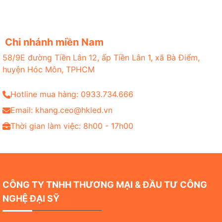
Chi nhánh miền Nam
58/9E đường Tiền Lân 12, ấp Tiền Lân 1, xã Bà Điểm,
huyện Hóc Môn, TPHCM
Hotline mua hàng: 0933.734.666
Email: khang.ceo@hkled.vn
Thời gian làm việc: 8h00 - 17h00
CÔNG TY TNHH THƯƠNG MẠI & ĐẦU TƯ CÔNG
NGHỆ ĐẠI SỸ