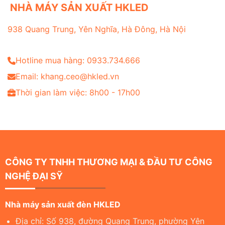
NHÀ MÁY SẢN XUẤT HKLED
938 Quang Trung, Yên Nghĩa, Hà Đông, Hà Nội
Hotline mua hàng: 0933.734.666
Email: khang.ceo@hkled.vn
Thời gian làm việc: 8h00 - 17h00
CÔNG TY TNHH THƯƠNG MẠI & ĐẦU TƯ CÔNG
NGHỆ ĐẠI SỸ
Nhà máy sản xuất đèn HKLED
Địa chỉ: Số 938, đường Quang Trung, phường Yên