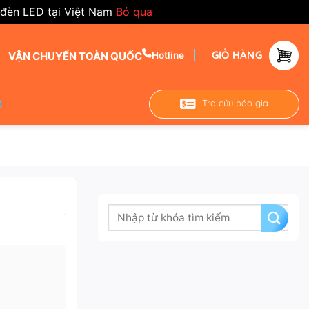
 đèn LED tại Việt Nam
Bỏ qua
GIỎ HÀNG
VẬN CHUYỂN TOÀN QUỐC
Hotline
Tra cứu báo giá