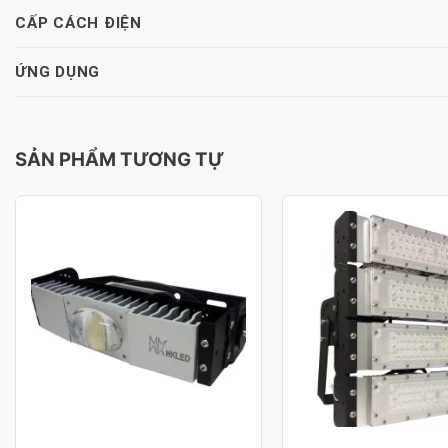
CẤP CÁCH ĐIỆN
ỨNG DỤNG
SẢN PHẨM TƯƠNG TỰ
ĐÈN PHA LED MODULE COB
ĐÈN PHA LED MOD
P03 – CÔNG SUẤT 50W
P03 – CÔNG SUẤT
Công suất: 50W
Công suất: 200W
Hiệu suất chiếu sáng: 130lm/W
Hiệu suất chiếu sáng: 
Nhiệt độ màu: 3.000K / 4.000K /
Nhiệt độ màu: 3.000K /
6.000K
6.000K
Chỉ số hoàn màu: CRI≥70
Chỉ số hoàn màu: CRI≥
Tuổi thọ L70: 50.000h
Tuổi thọ L70: 50.000h
Hệ số công suất: >0.95
Hệ số công suất: >0.95
Điện áp sử dụng: AC 100-277V ~
Điện áp sử dụng: AC 1
50/60Hz
50/60Hz