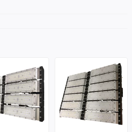
A LED MODULE SMD
ĐÈN PHA LED MODULE SMD
ÔNG SUẤT 400W
P03 – CÔNG SUẤT 600W
: 400W
Công suất: 600W
chiếu sáng: 130lm/W
Hiệu suất chiếu sáng: 130lm/W
àu: 3.000K / 4.000K /
Nhiệt độ màu: 3.000K / 4.000K /
6.000K
àn màu: CRI≥70
Chỉ số hoàn màu: CRI≥70
70: 50.000h
Tuổi thọ L70: 50.000h
g suất: >0.95
Hệ số công suất: >0.95
ử dụng: AC 100-277V ~
Điện áp sử dụng: AC 100-277V ~
50/60Hz