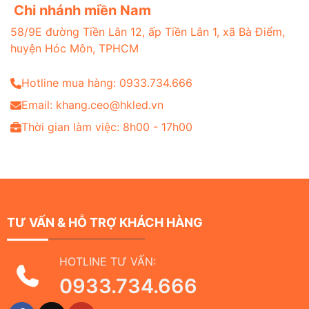
Chi nhánh miền Nam
58/9E đường Tiền Lân 12, ấp Tiền Lân 1, xã Bà Điểm,
huyện Hóc Môn, TPHCM
Hotline mua hàng: 0933.734.666
Email: khang.ceo@hkled.vn
Thời gian làm việc: 8h00 - 17h00
TƯ VẤN & HỖ TRỢ KHÁCH HÀNG
HOTLINE TƯ VẤN:
0933.734.666