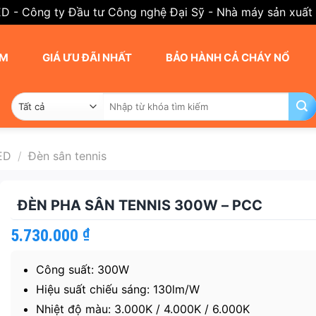
ED - Công ty Đầu tư Công nghệ Đại Sỹ - Nhà máy sản xuất
AM
GIÁ ƯU ĐÃI NHẤT
BẢO HÀNH CẢ CHÁY NỔ
Tìm
kiếm:
ED
/
Đèn sân tennis
ĐÈN PHA SÂN TENNIS 300W – PCC
5.730.000
₫
Công suất: 300W
Hiệu suất chiếu sáng: 130lm/W
Nhiệt độ màu: 3.000K / 4.000K / 6.000K