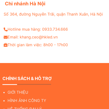
Chi nhánh Hà Nội
Số 364, đường Nguyễn Trãi, quận Thanh Xuân, Hà Nội
Hotline mua hàng: 0933.734.666
Email: khang.ceo@hkled.vn
Thời gian làm việc: 8h00 - 17h00
CHÍNH SÁCH & HỖ TRỢ
GIỚI THIỆU
HÌNH ẢNH CÔNG TY