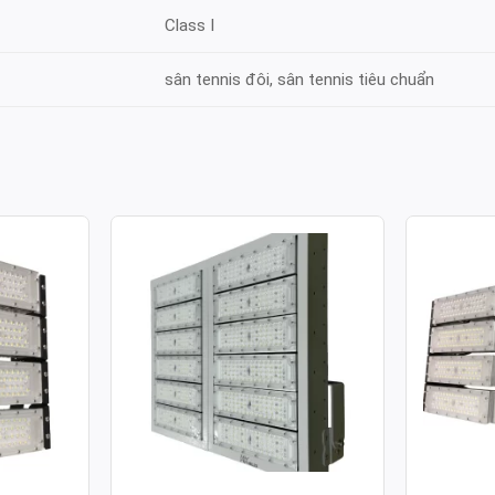
Class I
sân tennis đôi, sân tennis tiêu chuẩn
ULE SMD
ĐÈN PHA LED MODULE SMD
ĐÈN PH
 200W
P02 – CÔNG SUẤT 600W
P03 – C
Công suất: 600W
Công suất
130lm/W
Hiệu suất chiếu sáng: 130lm/W
Hiệu suất 
 4.000K /
Nhiệt độ màu: 3.000K / 4.000K /
Nhiệt độ m
6.000K
6.000K
70
Chỉ số hoàn màu: CRI≥70
Chỉ số ho
Tuổi thọ L70: 50.000h
Tuổi thọ L
Hệ số công suất: >0.95
Hệ số côn
00-277V ~
Điện áp sử dụng: AC 100-277V ~
Điện áp s
50/60Hz
50/60Hz