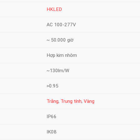
HKLED
AC 100-277V
~ 50.000 giờ
Hợp kim nhôm
~130lm/W
>0.95
Trắng
,
Trung tính
,
Vàng
IP66
IK08