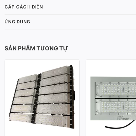
CẤP CÁCH ĐIỆN
ỨNG DỤNG
SẢN PHẨM TƯƠNG TỰ
ĐÈN PHA LED MODULE SMD
ĐÈN PHA LED MOD
P03 – CÔNG SUẤT 600W
P02 – CÔNG SUẤT
Công suất: 600W
Công suất: 100W
Hiệu suất chiếu sáng: 130lm/W
Hiệu suất chiếu sáng: 
Nhiệt độ màu: 3.000K / 4.000K /
Nhiệt độ màu: 3.000K /
6.000K
6.000K
Chỉ số hoàn màu: CRI≥70
Chỉ số hoàn màu: CRI≥
Tuổi thọ L70: 50.000h
Tuổi thọ L70: 50.000h
Hệ số công suất: >0.95
Hệ số công suất: >0.95
Điện áp sử dụng: AC 100-277V ~
Điện áp sử dụng: AC 1
50/60Hz
50/60Hz