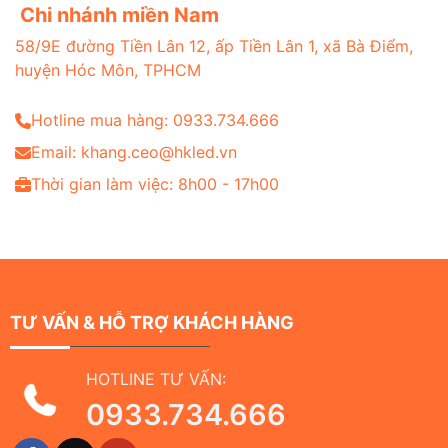
Chi nhánh miền Nam
58/9E đường Tiền Lân 12, ấp Tiền Lân 1, xã Bà Điểm,
huyện Hóc Môn, TPHCM
Hotline mua hàng: 0933.734.666
Email: khang.ceo@hkled.vn
Thời gian làm việc: 8h00 - 17h00
TƯ VẤN & HỖ TRỢ KHÁCH HÀNG
HOTLINE TƯ VẤN:
0933.734.666