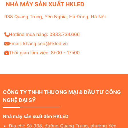
NHÀ MÁY SẢN XUẤT HKLED
938 Quang Trung, Yên Nghĩa, Hà Đông, Hà Nội
Hotline mua hàng: 0933.734.666
Email: khang.ceo@hkled.vn
Thời gian làm việc: 8h00 - 17h00
CÔNG TY TNHH THƯƠNG MẠI & ĐẦU TƯ CÔNG
NGHỆ ĐẠI SỸ
Nhà máy sản xuất đèn HKLED
Địa chỉ: Số 938, đường Quang Trung, phường Yên