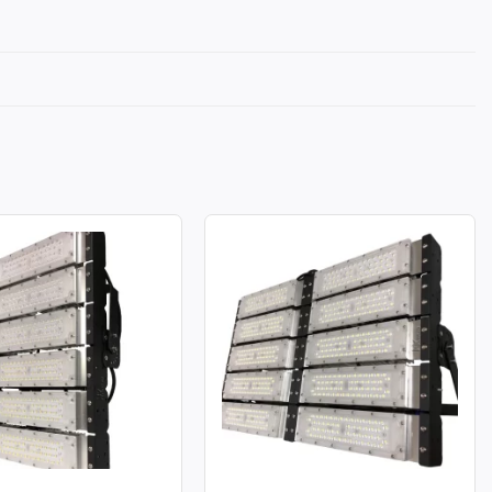
A LED MODULE SMD
ĐÈN PHA LED MODULE SMD
ÔNG SUẤT 300W
P03 – CÔNG SUẤT 500W
: 300W
Công suất: 500W
chiếu sáng: 130lm/W
Hiệu suất chiếu sáng: 130lm/W
àu: 3.000K / 4.000K /
Nhiệt độ màu: 3.000K / 4.000K /
6.000K
àn màu: CRI≥70
Chỉ số hoàn màu: CRI≥70
70: 50.000h
Tuổi thọ L70: 50.000h
g suất: >0.95
Hệ số công suất: >0.95
ử dụng: AC 100-277V ~
Điện áp sử dụng: AC 100-277V ~
50/60Hz