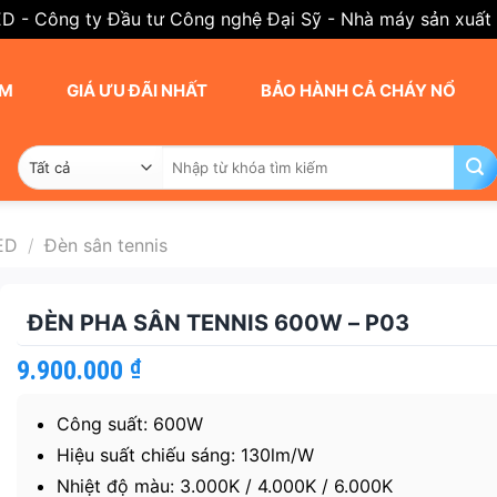
ED - Công ty Đầu tư Công nghệ Đại Sỹ - Nhà máy sản xuất
AM
GIÁ ƯU ĐÃI NHẤT
BẢO HÀNH CẢ CHÁY NỔ
Tìm
kiếm:
ED
/
Đèn sân tennis
ĐÈN PHA SÂN TENNIS 600W – P03
9.900.000
₫
Công suất: 600W
Hiệu suất chiếu sáng: 130lm/W
Nhiệt độ màu: 3.000K / 4.000K / 6.000K