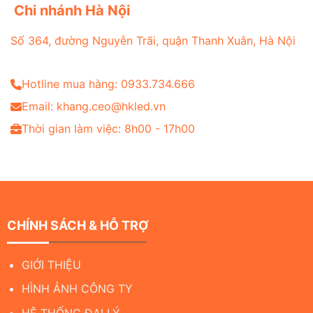
Chi nhánh Hà Nội
Số 364, đường Nguyễn Trãi, quận Thanh Xuân, Hà Nội
Hotline mua hàng: 0933.734.666
Email: khang.ceo@hkled.vn
Thời gian làm việc: 8h00 - 17h00
CHÍNH SÁCH & HỖ TRỢ
GIỚI THIỆU
HÌNH ẢNH CÔNG TY