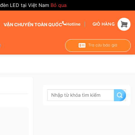
 đèn LED tại Việt Nam
Bỏ qua
GIỎ HÀNG
VẬN CHUYỂN TOÀN QUỐC
Hotline
Tra cứu báo giá