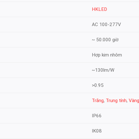
HKLED
AC 100-277V
~ 50.000 giờ
Hợp kim nhôm
~130lm/W
>0.95
Trắng
,
Trung tính
,
Vàn
IP66
IK08