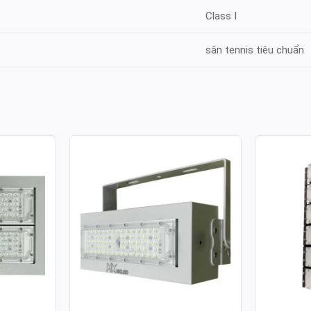
Class I
sân tennis tiêu chuẩn
ULE SMD
ĐÈN PHA LED MODULE SMD
ĐÈN PH
 100W
P02 – CÔNG SUẤT 50W
P03 – C
Công suất: 50W
Công suất
130lm/W
Hiệu suất chiếu sáng: 130lm/W
Hiệu suất 
 4.000K /
Nhiệt độ màu: 3.000K / 4.000K /
Nhiệt độ m
6.000K
6.000K
70
Chỉ số hoàn màu: CRI≥70
Chỉ số ho
Tuổi thọ L70: 50.000h
Tuổi thọ L
Hệ số công suất: >0.95
Hệ số côn
00-277V ~
Điện áp sử dụng: AC 100-277V ~
Điện áp s
50/60Hz
50/60Hz