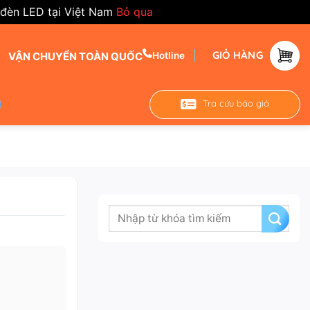
 đèn LED tại Việt Nam
Bỏ qua
GIỎ HÀNG
VẬN CHUYỂN TOÀN QUỐC
Hotline
Tra cứu báo giá