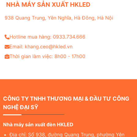
NHÀ MÁY SẢN XUẤT HKLED
938 Quang Trung, Yên Nghĩa, Hà Đông, Hà Nội
Hotline mua hàng: 0933.734.666
Email: khang.ceo@hkled.vn
Thời gian làm việc: 8h00 - 17h00
CÔNG TY TNHH THƯƠNG MẠI & ĐẦU TƯ CÔNG
NGHỆ ĐẠI SỸ
Nhà máy sản xuất đèn HKLED
Địa chỉ: Số 938, đường Quang Trung, phường Yên