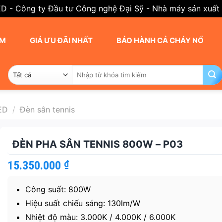
ED - Công ty Đầu tư Công nghệ Đại Sỹ - Nhà máy sản xuất
AM
GIÁ ƯU ĐÃI NHẤT
BẢO HÀNH CẢ CHÁY NỔ
Tìm
kiếm:
ED
/
Đèn sân tennis
ĐÈN PHA SÂN TENNIS 800W – P03
15.350.000
₫
Công suất: 800W
Hiệu suất chiếu sáng: 130lm/W
Nhiệt độ màu: 3.000K / 4.000K / 6.000K