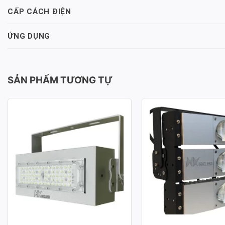
CẤP CÁCH ĐIỆN
ỨNG DỤNG
SẢN PHẨM TƯƠNG TỰ
ĐÈN PHA LED MODULE SMD
ĐÈN PHA LED MOD
P02 – CÔNG SUẤT 50W
P03 – CÔNG SUẤT
Công suất: 50W
Công suất: 150W
Hiệu suất chiếu sáng: 130lm/W
Hiệu suất chiếu sáng: 
Nhiệt độ màu: 3.000K / 4.000K /
Nhiệt độ màu: 3.000K /
6.000K
6.000K
Chỉ số hoàn màu: CRI≥70
Chỉ số hoàn màu: CRI≥
Tuổi thọ L70: 50.000h
Tuổi thọ L70: 50.000h
Hệ số công suất: >0.95
Hệ số công suất: >0.95
Điện áp sử dụng: AC 100-277V ~
Điện áp sử dụng: AC 1
50/60Hz
50/60Hz