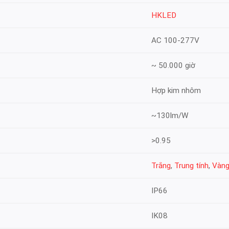
HKLED
AC 100-277V
~ 50.000 giờ
Hợp kim nhôm
~130lm/W
>0.95
Trắng
,
Trung tính
,
Vàn
IP66
IK08