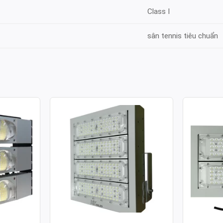
Class I
sân tennis tiêu chuẩn
ULE COB
ĐÈN PHA LED MODULE SMD
ĐÈN PH
 150W
P02 – CÔNG SUẤT 200W
P02 – C
Công suất: 200W
Công suất
130lm/W
Hiệu suất chiếu sáng: 130lm/W
Hiệu suất 
 4.000K /
Nhiệt độ màu: 3.000K / 4.000K /
Nhiệt độ m
6.000K
6.000K
70
Chỉ số hoàn màu: CRI≥70
Chỉ số ho
Tuổi thọ L70: 50.000h
Tuổi thọ L
Hệ số công suất: >0.95
Hệ số côn
00-277V ~
Điện áp sử dụng: AC 100-277V ~
Điện áp s
50/60Hz
50/60Hz