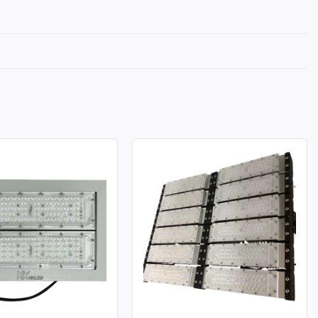
A LED MODULE SMD
ĐÈN PHA LED MODULE SMD
ÔNG SUẤT 100W
P03 – CÔNG SUẤT 600W
: 100W
Công suất: 600W
chiếu sáng: 130lm/W
Hiệu suất chiếu sáng: 130lm/W
àu: 3.000K / 4.000K /
Nhiệt độ màu: 3.000K / 4.000K /
6.000K
àn màu: CRI≥70
Chỉ số hoàn màu: CRI≥70
70: 50.000h
Tuổi thọ L70: 50.000h
g suất: >0.95
Hệ số công suất: >0.95
ử dụng: AC 100-277V ~
Điện áp sử dụng: AC 100-277V ~
50/60Hz