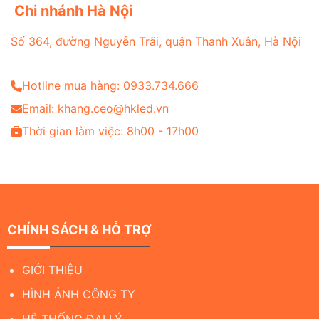
Chi nhánh Hà Nội
Số 364, đường Nguyễn Trãi, quận Thanh Xuân, Hà Nội
Hotline mua hàng: 0933.734.666
Email: khang.ceo@hkled.vn
Thời gian làm việc: 8h00 - 17h00
CHÍNH SÁCH & HỖ TRỢ
GIỚI THIỆU
HÌNH ẢNH CÔNG TY