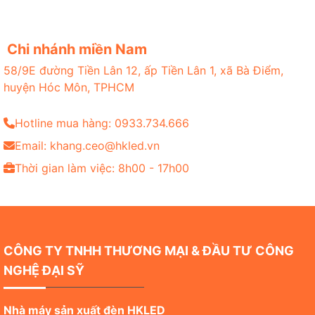
Chi nhánh miền Nam
58/9E đường Tiền Lân 12, ấp Tiền Lân 1, xã Bà Điểm,
huyện Hóc Môn, TPHCM
Hotline mua hàng: 0933.734.666
Email: khang.ceo@hkled.vn
Thời gian làm việc: 8h00 - 17h00
CÔNG TY TNHH THƯƠNG MẠI & ĐẦU TƯ CÔNG
NGHỆ ĐẠI SỸ
Nhà máy sản xuất đèn HKLED