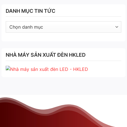
DANH MỤC TIN TỨC
Danh
mục
tin
tức
NHÀ MÁY SẢN XUẤT ĐÈN HKLED