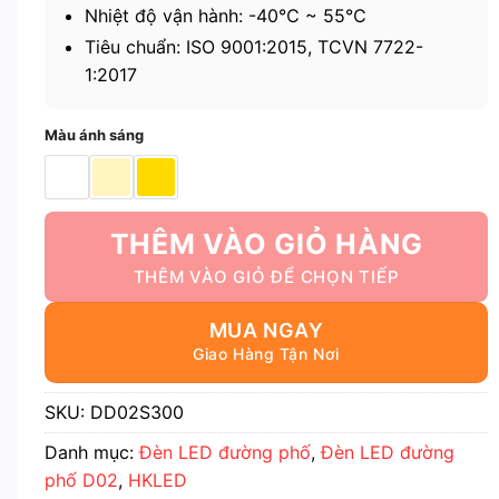
Nhiệt độ vận hành: -40℃ ~ 55℃
Tiêu chuẩn: ISO 9001:2015, TCVN 7722-
1:2017
Màu ánh sáng
THÊM VÀO GIỎ HÀNG
MUA NGAY
SKU:
DD02S300
Danh mục:
Đèn LED đường phố
,
Đèn LED đường
phố D02
,
HKLED