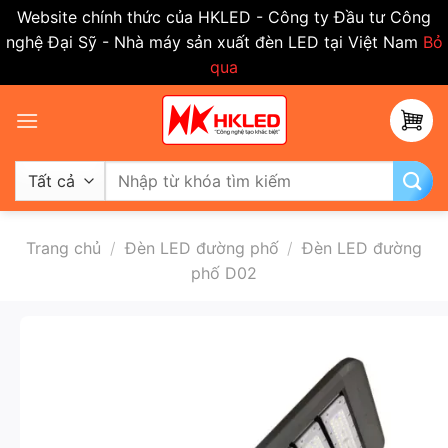
Website chính thức của HKLED - Công ty Đầu tư Công
nghệ Đại Sỹ - Nhà máy sản xuất đèn LED tại Việt Nam
Bỏ
qua
Bỏ
qua
nội
dung
Tìm
kiếm:
Trang chủ
/
Đèn LED đường phố
/
Đèn LED đường
phố D02