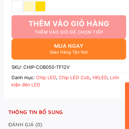
THÊM VÀO GIỎ HÀNG
MUA NGAY
SKU:
CHIP-COB050-TF12V
Danh mục:
Chip LED
,
Chip LED Cob
,
HKLED
,
Linh
kiện đèn LED
THÔNG TIN BỔ SUNG
ĐÁNH GIÁ (0)