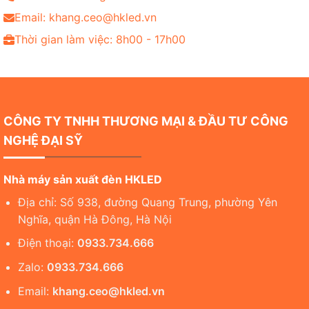
Email: khang.ceo@hkled.vn
Thời gian làm việc: 8h00 - 17h00
CÔNG TY TNHH THƯƠNG MẠI & ĐẦU TƯ CÔNG
NGHỆ ĐẠI SỸ
Nhà máy sản xuất đèn HKLED
Địa chỉ: Số 938, đường Quang Trung, phường Yên
Nghĩa, quận Hà Đông, Hà Nội
Điện thoại:
0933.734.666
Zalo:
0933.734.666
Email:
khang.ceo@hkled.vn