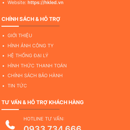
Website:
https://hkled.vn
CHÍNH SÁCH & HỖ TRỢ
GIỚI THIỆU
HÌNH ẢNH CÔNG TY
HỆ THỐNG ĐẠI LÝ
HÌNH THỨC THANH TOÁN
CHÍNH SÁCH BẢO HÀNH
TIN TỨC
TƯ VẤN & HỖ TRỢ KHÁCH HÀNG
HOTLINE TƯ VẤN:
0933.734.666