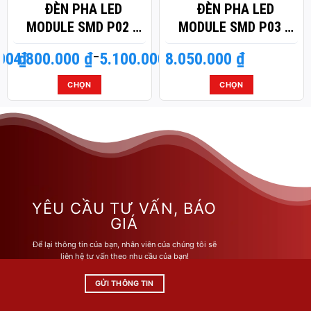
ĐÈN PHA LED
ĐÈN PHA LED
MODULE SMD P02 –
MODULE SMD P03 –
CÔNG SUẤT 300W
CÔNG SUẤT 500W
000
4.800.000
Khoảng
₫
₫
–
5.100.000
8.050.000
₫
₫
giá:
từ
CHỌN
CHỌN
4.800.000 ₫
Sản
Sản
đến
phẩm
phẩm
5.100.000 ₫
này
này
có
có
nhiều
nhiều
biến
biến
thể.
thể.
Các
Các
YÊU CẦU TƯ VẤN, BÁO
tùy
tùy
GIÁ
chọn
chọn
Để lại thông tin của bạn, nhân viên của chúng tôi sẽ
có
có
liên hệ tư vấn theo nhu cầu của bạn!
thể
thể
được
được
GỬI THÔNG TIN
chọn
chọn
trên
trên