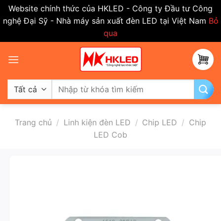
Website chính thức của HKLED - Công ty Đầu tư Công
nghệ Đại Sỹ - Nhà máy sản xuất đèn LED tại Việt Nam
Bỏ
qua
Bỏ
qua
nội
dung
Tìm
kiếm:
Trang chủ
/
Linh kiện đèn LED
/
Chip LED
/
Chip
LED Cob