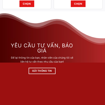
CHỌN
CHỌN
Sản
Sản
phẩm
phẩm
này
này
có
có
nhiều
nhiều
biến
biến
thể.
thể.
Các
Các
YÊU CẦU TƯ VẤN, BÁO
tùy
tùy
GIÁ
chọn
chọn
Để lại thông tin của bạn, nhân viên của chúng tôi sẽ
có
có
liên hệ tư vấn theo nhu cầu của bạn!
thể
thể
được
được
GỬI THÔNG TIN
chọn
chọn
trên
trên
trang
trang
sản
sản
phẩm
phẩm