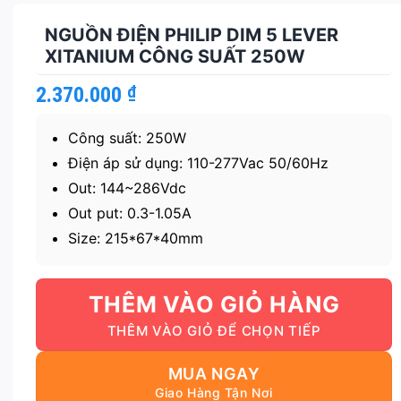
NGUỒN ĐIỆN PHILIP DIM 5 LEVER
XITANIUM CÔNG SUẤT 250W
2.370.000
₫
Công suất: 250W
Điện áp sử dụng: 110-277Vac 50/60Hz
Out: 144~286Vdc
Out put: 0.3-1.05A
Size: 215*67*40mm
THÊM VÀO GIỎ HÀNG
MUA NGAY