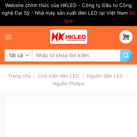
Website chính thức của HKLED - Công ty Đầu tư Công
nghệ Đại Sỹ - Nhà máy sản xuất đèn LED tại Việt Nam
Bỏ
qua
Bỏ
qua
nội
dung
Tìm
kiếm:
Trang chủ
/
Linh kiện đèn LED
/
Nguồn đèn LED
/
Nguồn Philips