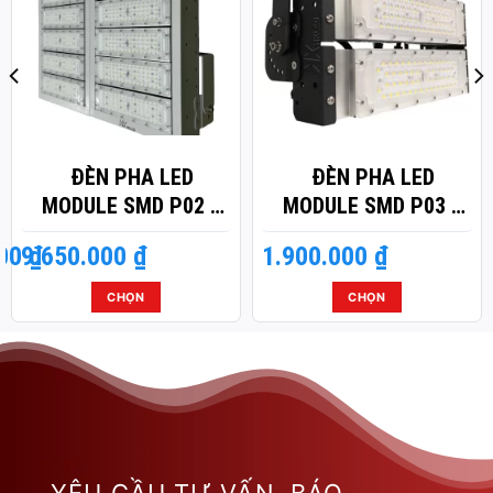
ĐÈN PHA LED
ĐÈN PHA LED
MODULE SMD P02 –
MODULE SMD P03 –
CÔNG SUẤT 600W
CÔNG SUẤT 100W
000
9.650.000
₫
₫
1.900.000
₫
CHỌN
CHỌN
Sản
Sản
phẩm
phẩm
này
này
có
có
nhiều
nhiều
biến
biến
thể.
thể.
Các
Các