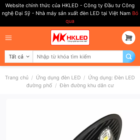
Website chính thức của HKLED - Công ty Đầu tư Công
nghệ Đại Sỹ - Nhà máy sản xuất đèn LED tại Việt Nam
Bỏ
qua
Bỏ
qua
nội
dung
Tìm
kiếm:
Trang chủ
/
Ứng dụng đèn LED
/
Ứng dụng: Đèn LED
đường phố
/
Đèn đường khu dân cư