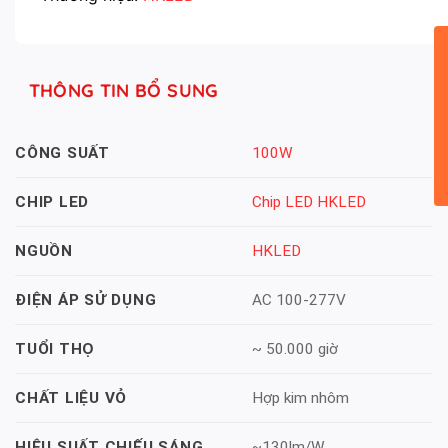
THÔNG TIN BỔ SUNG
100W
CÔNG SUẤT
Chip LED HKLED
CHIP LED
HKLED
NGUỒN
AC 100-277V
ĐIỆN ÁP SỬ DỤNG
~ 50.000 giờ
TUỔI THỌ
Hợp kim nhôm
CHẤT LIỆU VỎ
~130lm/W
HIỆU SUẤT CHIẾU SÁNG