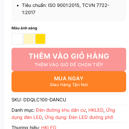
Tiêu chuẩn: ISO 9001:2015, TCVN 7722-
1:2017
Màu ánh sáng
THÊM VÀO GIỎ HÀNG
MUA NGAY
SKU:
DDQLC100-DANCU
Danh mục:
Đèn đường khu dân cư
,
HKLED
,
Ứng
dụng đèn LED
,
Ứng dụng: Đèn LED đường phố
Thương hiệu:
HKLED