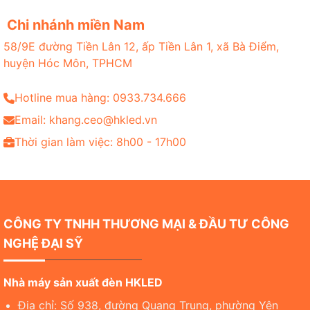
Chi nhánh miền Nam
58/9E đường Tiền Lân 12, ấp Tiền Lân 1, xã Bà Điểm,
huyện Hóc Môn, TPHCM
Hotline mua hàng: 0933.734.666
Email: khang.ceo@hkled.vn
Thời gian làm việc: 8h00 - 17h00
CÔNG TY TNHH THƯƠNG MẠI & ĐẦU TƯ CÔNG
NGHỆ ĐẠI SỸ
Nhà máy sản xuất đèn HKLED
Địa chỉ: Số 938, đường Quang Trung, phường Yên