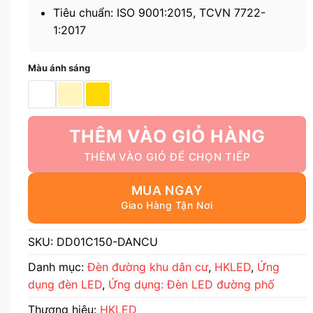
Tiêu chuẩn: ISO 9001:2015, TCVN 7722-
1:2017
Màu ánh sáng
THÊM VÀO GIỎ HÀNG
MUA NGAY
SKU:
DD01C150-DANCU
Danh mục:
Đèn đường khu dân cư
,
HKLED
,
Ứng
dụng đèn LED
,
Ứng dụng: Đèn LED đường phố
Thương hiệu:
HKLED