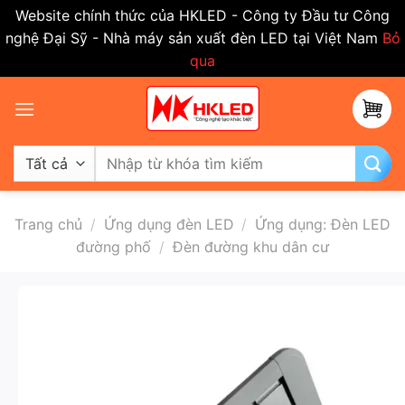
Website chính thức của HKLED - Công ty Đầu tư Công
nghệ Đại Sỹ - Nhà máy sản xuất đèn LED tại Việt Nam
Bỏ
qua
Bỏ
qua
nội
dung
Tìm
kiếm:
Trang chủ
/
Ứng dụng đèn LED
/
Ứng dụng: Đèn LED
đường phố
/
Đèn đường khu dân cư