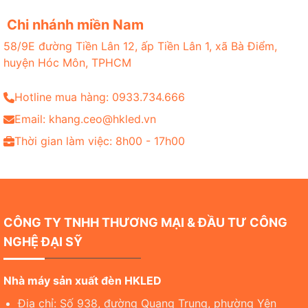
Chi nhánh miền Nam
58/9E đường Tiền Lân 12, ấp Tiền Lân 1, xã Bà Điểm,
huyện Hóc Môn, TPHCM
Hotline mua hàng: 0933.734.666
Email: khang.ceo@hkled.vn
Thời gian làm việc: 8h00 - 17h00
CÔNG TY TNHH THƯƠNG MẠI & ĐẦU TƯ CÔNG
NGHỆ ĐẠI SỸ
Nhà máy sản xuất đèn HKLED
Địa chỉ: Số 938, đường Quang Trung, phường Yên