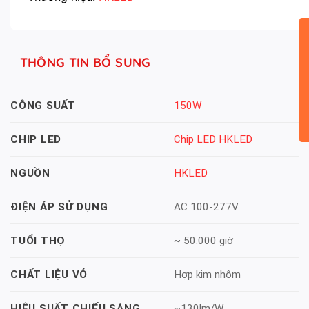
THÔNG TIN BỔ SUNG
150W
CÔNG SUẤT
Chip LED HKLED
CHIP LED
HKLED
NGUỒN
AC 100-277V
ĐIỆN ÁP SỬ DỤNG
~ 50.000 giờ
TUỔI THỌ
Hợp kim nhôm
CHẤT LIỆU VỎ
~130lm/W
HIỆU SUẤT CHIẾU SÁNG