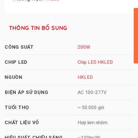
THÔNG TIN BỔ SUNG
200W
CÔNG SUẤT
Chip LED HKLED
CHIP LED
HKLED
NGUỒN
AC 100-277V
ĐIỆN ÁP SỬ DỤNG
~ 50.000 giờ
TUỔI THỌ
Hợp kim nhôm
CHẤT LIỆU VỎ
~130lm/W
HIỆU SUẤT CHIẾU SÁNG