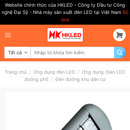
Website chính thức của HKLED - Công ty Đầu tư Công
nghệ Đại Sỹ - Nhà máy sản xuất đèn LED tại Việt Nam
Bỏ
qua
Bỏ
qua
nội
dung
Tìm
kiếm:
Trang chủ
/
Ứng dụng đèn LED
/
Ứng dụng: Đèn LED
đường phố
/
Đèn đường khu dân cư