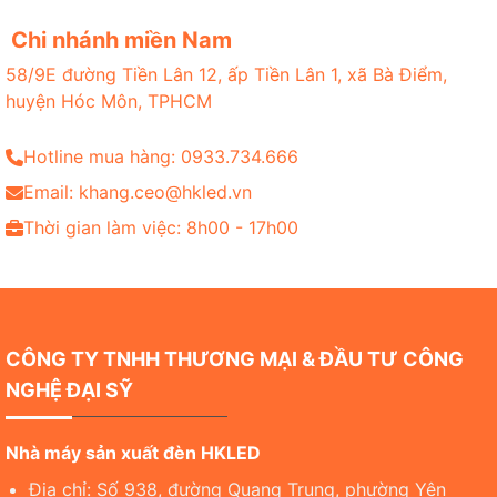
Chi nhánh miền Nam
58/9E đường Tiền Lân 12, ấp Tiền Lân 1, xã Bà Điểm,
huyện Hóc Môn, TPHCM
Hotline mua hàng: 0933.734.666
Email: khang.ceo@hkled.vn
Thời gian làm việc: 8h00 - 17h00
CÔNG TY TNHH THƯƠNG MẠI & ĐẦU TƯ CÔNG
NGHỆ ĐẠI SỸ
Nhà máy sản xuất đèn HKLED
Địa chỉ: Số 938, đường Quang Trung, phường Yên