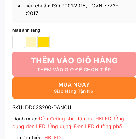
Tiêu chuẩn: ISO 9001:2015, TCVN 7722-
1:2017
Màu ánh sáng
THÊM VÀO GIỎ HÀNG
MUA NGAY
SKU:
DD03S200-DANCU
Danh mục:
Đèn đường khu dân cư
,
HKLED
,
Ứng
dụng đèn LED
,
Ứng dụng: Đèn LED đường phố
Thương hiệu:
HKLED