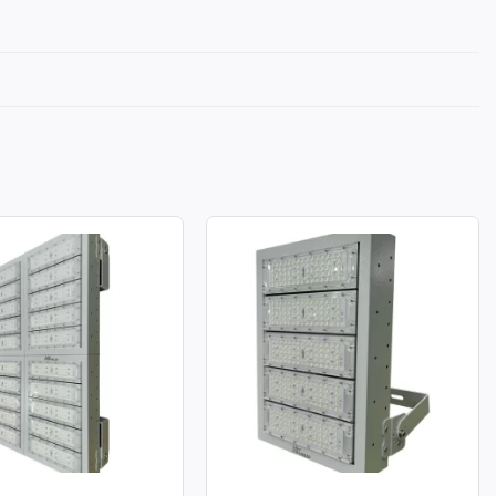
A LED MODULE SMD
ĐÈN PHA LED MODULE SMD
ÔNG SUẤT 1000W
P02 – CÔNG SUẤT 250W
: 1000W
Công suất: 250W
chiếu sáng: 130lm/W
Hiệu suất chiếu sáng: 130lm/W
àu: 3.000K / 4.000K /
Nhiệt độ màu: 3.000K / 4.000K /
6.000K
àn màu: CRI≥70
Chỉ số hoàn màu: CRI≥70
70: 50.000h
Tuổi thọ L70: 50.000h
g suất: >0.95
Hệ số công suất: >0.95
ử dụng: AC 100-277V ~
Điện áp sử dụng: AC 100-277V ~
50/60Hz