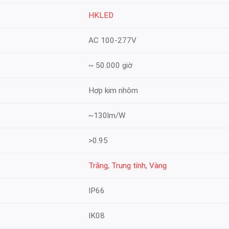
HKLED
AC 100-277V
~ 50.000 giờ
Hợp kim nhôm
~130lm/W
>0.95
Trắng
,
Trung tính
,
Vàng
IP66
IK08