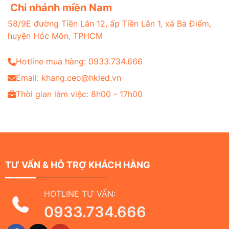
Chi nhánh miền Nam
58/9E đường Tiền Lân 12, ấp Tiền Lân 1, xã Bà Điểm,
huyện Hóc Môn, TPHCM
Hotline mua hàng: 0933.734.666
Email: khang.ceo@hkled.vn
Thời gian làm việc: 8h00 - 17h00
TƯ VẤN & HỖ TRỢ KHÁCH HÀNG
HOTLINE TƯ VẤN:
0933.734.666