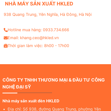
NHÀ MÁY SẢN XUẤT HKLED
938 Quang Trung, Yên Nghĩa, Hà Đông, Hà Nội
Hotline mua hàng: 0933.734.666
Email: khang.ceo@hkled.vn
Thời gian làm việc: 8h00 - 17h00
CÔNG TY TNHH THƯƠNG MẠI & ĐẦU TƯ CÔNG
NGHỆ ĐẠI SỸ
Nhà máy sản xuất đèn HKLED
Địa chỉ: Số 938, đường Quang Trung, phường Yên