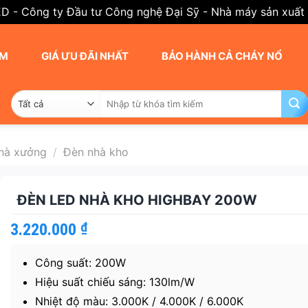
ED - Công ty Đầu tư Công nghệ Đại Sỹ - Nhà máy sản xuất
AM
GIÁ ƯU ĐÃI NHẤT
BẢO HÀNH CẢ CHÁY NỔ
Tìm
kiếm:
hà xưởng
/
Đèn nhà kho
ĐÈN LED NHÀ KHO HIGHBAY 200W
3.220.000
₫
Công suất: 200W
Hiệu suất chiếu sáng: 130lm/W
Nhiệt độ màu: 3.000K / 4.000K / 6.000K