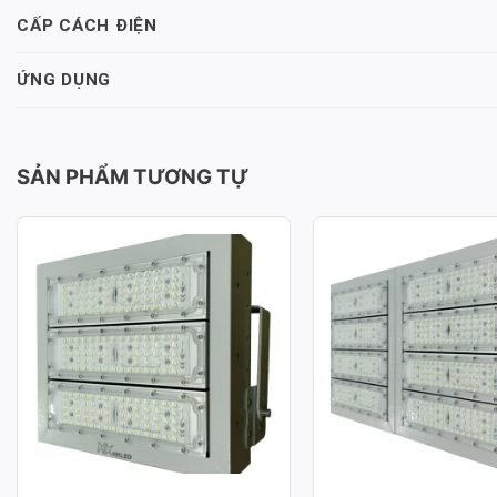
CẤP CÁCH ĐIỆN
ỨNG DỤNG
SẢN PHẨM TƯƠNG TỰ
ĐÈN PHA LED MODULE SMD
ĐÈN PHA LED MOD
P02 – CÔNG SUẤT 150W
P02 – CÔNG SUẤT
Công suất: 150W
Công suất: 400W
Hiệu suất chiếu sáng: 130lm/W
Hiệu suất chiếu sáng: 
Nhiệt độ màu: 3.000K / 4.000K /
Nhiệt độ màu: 3.000K /
6.000K
6.000K
Chỉ số hoàn màu: CRI≥70
Chỉ số hoàn màu: CRI≥
Tuổi thọ L70: 50.000h
Tuổi thọ L70: 50.000h
Hệ số công suất: >0.95
Hệ số công suất: >0.95
Điện áp sử dụng: AC 100-277V ~
Điện áp sử dụng: AC 1
50/60Hz
50/60Hz