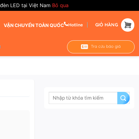
 đèn LED tại Việt Nam
Bỏ qua
GIỎ HÀNG
VẬN CHUYỂN TOÀN QUỐC
Hotline
Tra cứu báo giá