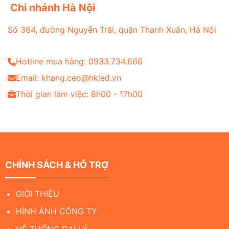
Chi nhánh Hà Nội
Số 364, đường Nguyễn Trãi, quận Thanh Xuân, Hà Nội
Hotline mua hàng: 0933.734.666
Email: khang.ceo@hkled.vn
Thời gian làm việc: 8h00 - 17h00
CHÍNH SÁCH & HỖ TRỢ
GIỚI THIỆU
HÌNH ẢNH CÔNG TY