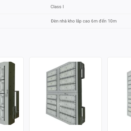
Class I
Đèn nhà kho lắp cao 6m đến 10m
ULE SMD
ĐÈN PHA LED MODULE SMD
ĐÈN PH
 400W
P02 – CÔNG SUẤT 800W
P02 – C
Công suất: 800W
Công suất
130lm/W
Hiệu suất chiếu sáng: 130lm/W
Hiệu suất 
 4.000K /
Nhiệt độ màu: 3.000K / 4.000K /
Nhiệt độ m
6.000K
6.000K
70
Chỉ số hoàn màu: CRI≥70
Chỉ số ho
Tuổi thọ L70: 50.000h
Tuổi thọ L
Hệ số công suất: >0.95
Hệ số côn
00-277V ~
Điện áp sử dụng: AC 100-277V ~
Điện áp s
50/60Hz
50/60Hz