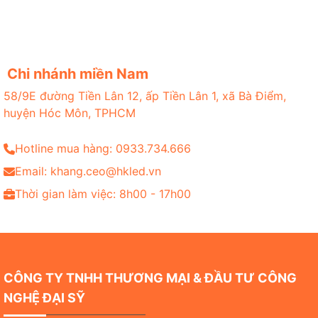
Chi nhánh miền Nam
58/9E đường Tiền Lân 12, ấp Tiền Lân 1, xã Bà Điểm,
huyện Hóc Môn, TPHCM
Hotline mua hàng: 0933.734.666
Email: khang.ceo@hkled.vn
Thời gian làm việc: 8h00 - 17h00
CÔNG TY TNHH THƯƠNG MẠI & ĐẦU TƯ CÔNG
NGHỆ ĐẠI SỸ