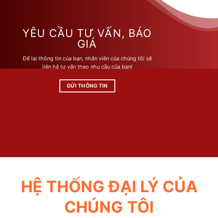
biến
biến
thể.
thể.
Các
Các
YÊU CẦU TƯ VẤN, BÁO
tùy
tùy
GIÁ
chọn
chọn
Để lại thông tin của bạn, nhân viên của chúng tôi sẽ
có
có
liên hệ tư vấn theo nhu cầu của bạn!
thể
thể
được
được
GỬI THÔNG TIN
chọn
chọn
trên
trên
trang
trang
sản
sản
phẩm
phẩm
HỆ THỐNG ĐẠI LÝ CỦA
CHÚNG TÔI