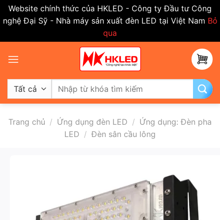
Website chính thức của HKLED - Công ty Đầu tư Công
nghệ Đại Sỹ - Nhà máy sản xuất đèn LED tại Việt Nam
Bỏ
qua
Bỏ
qua
nội
dung
Tìm
kiếm:
Trang chủ
/
Ứng dụng đèn LED
/
Ứng dụng: Đèn pha
LED
/
Đèn sân cầu lông