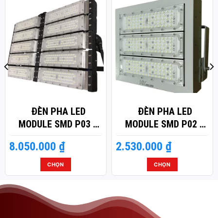
ĐÈN PHA LED
ĐÈN PHA LED
MODULE SMD P03 –
MODULE SMD P02 –
CÔNG SUẤT 500W
CÔNG SUẤT 150W
8.050.000
₫
2.530.000
₫
CHỌN
CHỌN
Sản
Sản
phẩm
phẩm
này
này
có
có
nhiều
nhiều