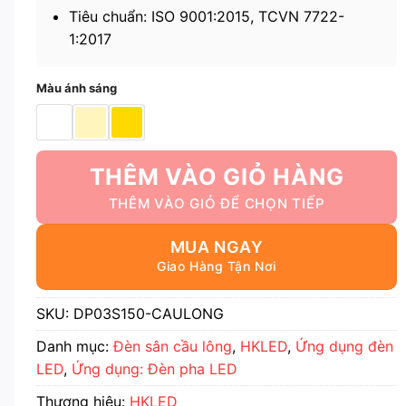
Tiêu chuẩn: ISO 9001:2015, TCVN 7722-
1:2017
Màu ánh sáng
THÊM VÀO GIỎ HÀNG
MUA NGAY
SKU:
DP03S150-CAULONG
Danh mục:
Đèn sân cầu lông
,
HKLED
,
Ứng dụng đèn
LED
,
Ứng dụng: Đèn pha LED
Thương hiệu:
HKLED